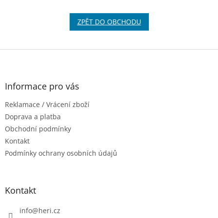
ZPĚT DO OBCHODU
Z
á
p
a
Informace pro vás
t
Reklamace / Vrácení zboží
í
Doprava a platba
Obchodní podmínky
Kontakt
Podmínky ochrany osobních údajů
Kontakt
info
@
heri.cz