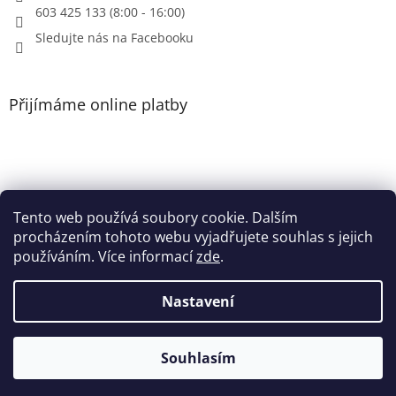
603 425 133 (8:00 - 16:00)
Sledujte nás na Facebooku
Přijímáme online platby
Tento web používá soubory cookie. Dalším
Patička
procházením tohoto webu vyjadřujete souhlas s jejich
používáním. Více informací
zde
.
Nastavení
Vytvořil Shoptet
Souhlasím
Copyright 2026
Heri.cz
. Všechna práva vyhrazena.