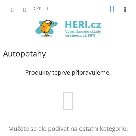
Přejít
NÁKUP
na
CZK
obsah
KOŠÍK
Autopotahy
Produkty teprve připravujeme.
Můžete se ale podívat na ostatní kategorie.