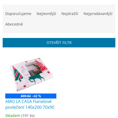
Ř
a
Doporučujeme
Nejlevnější
Nejdražší
Nejprodávanější
z
e
Abecedně
n
í
p
OTEVŘÍT FILTR
r
o
V
d
ý
u
p
k
i
t
s
ů
p
r
o
699 Kč
–42 %
d
AMO LA CASA Flanelové
u
povlečení 140x200 70x90
k
Skladem
(191 ks)
Průměrné