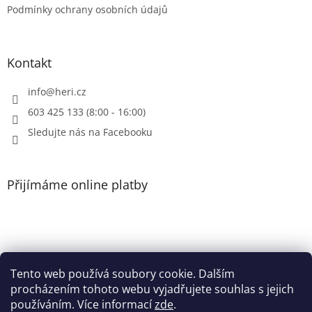
Podmínky ochrany osobních údajů
v
ý
p
i
Kontakt
s
u
info
@
heri.cz
603 425 133 (8:00 - 16:00)
Sledujte nás na Facebooku
Přijímáme online platby
Tento web používá soubory cookie. Dalším
Patička
procházením tohoto webu vyjadřujete souhlas s jejich
používáním. Více informací
zde
.