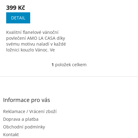
t
hodnocení
399 Kč
ů
produktu
je
DETAIL
3,3
z
Kvalitní flanelové vánoční
5
povlečení AMO LA CASA díky
hvězdiček.
svému motivu naladí v každé
ložnici kouzlo Vánoc. Ve
spodní části obou povlaků
najdete efektní uzavírání
1
položek celkem
O
pomocí zipu....
v
l
Z
á
á
d
p
a
a
Informace pro vás
c
t
í
Reklamace / Vrácení zboží
í
p
r
Doprava a platba
v
Obchodní podmínky
k
Kontakt
y