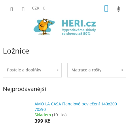
Přejít
NÁKUP
na
CZK
obsah
KOŠÍK
Ložnice
Postele a doplňky
Matrace a rošty
Nejprodávanější
AMO LA CASA Flanelové povlečení 140x200
70x90
Skladem
(191 ks)
399 Kč