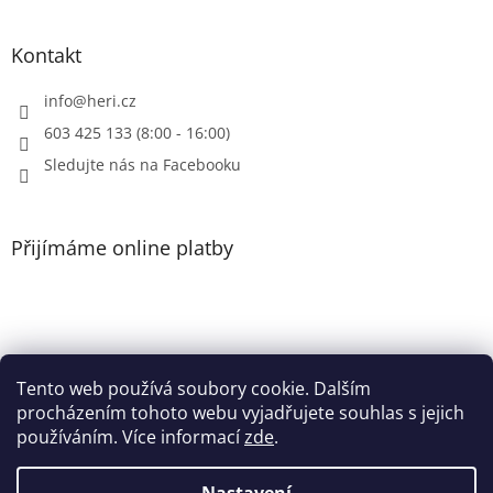
p
i
Kontakt
s
u
info
@
heri.cz
603 425 133 (8:00 - 16:00)
Sledujte nás na Facebooku
Přijímáme online platby
Tento web používá soubory cookie. Dalším
Patička
procházením tohoto webu vyjadřujete souhlas s jejich
používáním. Více informací
zde
.