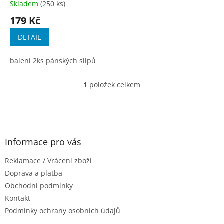
t
Skladem
(250 ks)
ů
179 Kč
DETAIL
balení 2ks pánských slipů
1
položek celkem
O
v
l
Z
á
á
d
p
a
a
Informace pro vás
c
t
í
Reklamace / Vrácení zboží
í
p
r
Doprava a platba
v
Obchodní podmínky
k
Kontakt
y
Podmínky ochrany osobních údajů
v
ý