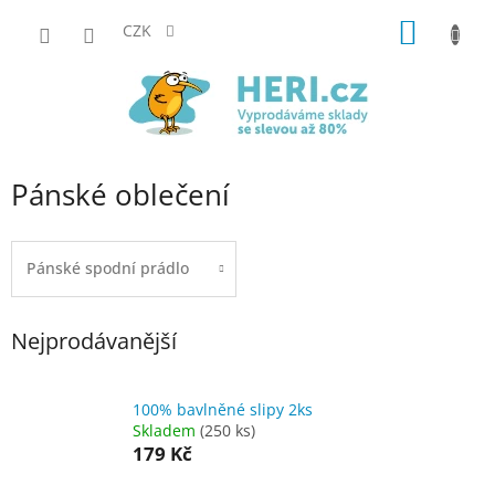
Přejít
NÁKUP
na
CZK
obsah
KOŠÍK
Pánské oblečení
Pánské spodní prádlo
Nejprodávanější
100% bavlněné slipy 2ks
Skladem
(250 ks)
179 Kč