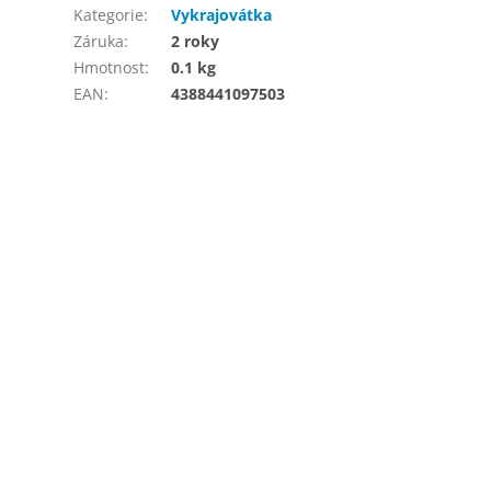
Kategorie
:
Vykrajovátka
Záruka
:
2 roky
Hmotnost
:
0.1 kg
EAN
:
4388441097503