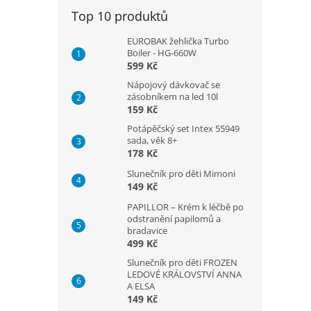
Top 10 produktů
EUROBAK žehlička Turbo
Boiler - HG-660W
599 Kč
Nápojový dávkovač se
zásobníkem na led 10l
159 Kč
Potápěčský set Intex 55949
sada, věk 8+
178 Kč
Slunečník pro děti Mimoni
149 Kč
PAPILLOR – Krém k léčbě po
odstranění papilomů a
bradavice
499 Kč
Slunečník pro děti FROZEN
LEDOVÉ KRÁLOVSTVÍ ANNA
A ELSA
149 Kč