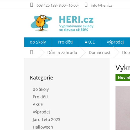
Přejít
603 425 133 (8:00 - 16:00)
info@heri.cz
na
obsah
do Školy
Pro děti
AKCE
Výprodej
Domů
Dům a zahrada
Domácnost
Dop
P
Vyk
o
Přeskočit
s
Kategorie
kategorie
Novin
t
r
do Školy
a
Pro děti
n
AKCE
n
í
Výprodej
p
Jaro-Léto 2023
a
Halloween