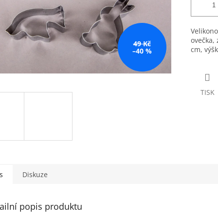
Velikono
ovečka, 
49 Kč
cm, výšk
–40 %
TISK
s
Diskuze
ailní popis produktu