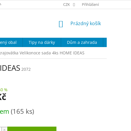
NÍ PODMÍNKY
KONTAKT
CZK
PODMÍNKY OCHRANY OSOBNÍCH ÚD
Přihlášení
NÁKUPNÍ
Prázdný košík
KOŠÍK
ený obal
Tipy na dárky
Dům a zahrada
Domácí spo
krajovátka Velikonoce sada 4ks HOME IDEAS
 IDEAS
2072
40 %
Kč
dem
(165 ks)