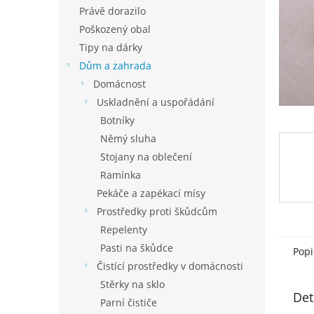
n
Právě dorazilo
e
Poškozený obal
l
Tipy na dárky
Dům a zahrada
Domácnost
Uskladnění a uspořádání
Botníky
Němý sluha
Stojany na oblečení
Ramínka
Pekáče a zapékací mísy
Prostředky proti škůdcům
Repelenty
Pasti na škůdce
Popi
Čistící prostředky v domácnosti
Stěrky na sklo
Det
Parní čističe