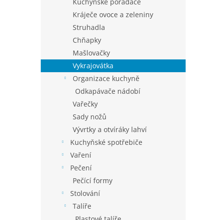
Kuchyňské pořadače
Kráječe ovoce a zeleniny
Struhadla
Chňapky
Mašlovačky
Vykrajovátka
Organizace kuchyně
Odkapávače nádobí
Vařečky
Sady nožů
Vývrtky a otvíráky lahví
Kuchyňské spotřebiče
Vaření
Pečení
Pečící formy
Stolování
Talíře
Plastové talíře