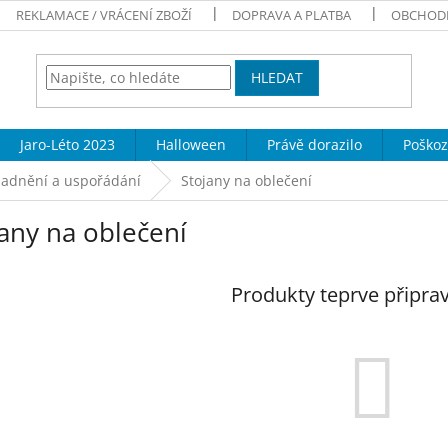
REKLAMACE / VRÁCENÍ ZBOŽÍ
DOPRAVA A PLATBA
OBCHOD
HLEDAT
Jaro-Léto 2023
Halloween
Právě dorazilo
Poškoz
ladnění a uspořádání
Stojany na oblečení
any na oblečení
Produkty teprve připra