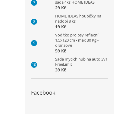
sada 4ks HOME IDEAS
29 Kč
HOME IDEAS houbičky na
nádobí 8 ks
19 Kč
Vodítko pro psy reflexní
1,5x120 cm - max 30 Kg -
oranžové
59 Kč
Sada mycích hub na auto 3v1
FreeLimit
39 Kč
Facebook
Z
á
p