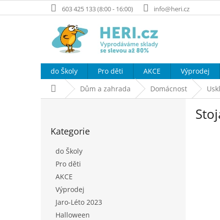
Přejít
603 425 133 (8:00 - 16:00)
info@heri.cz
na
obsah
do Školy
Pro děti
AKCE
Výprodej
Domů
Dům a zahrada
Domácnost
Usk
P
Stoj
o
Přeskočit
s
Kategorie
kategorie
t
r
do Školy
a
Pro děti
n
AKCE
n
í
Výprodej
p
Jaro-Léto 2023
a
Halloween