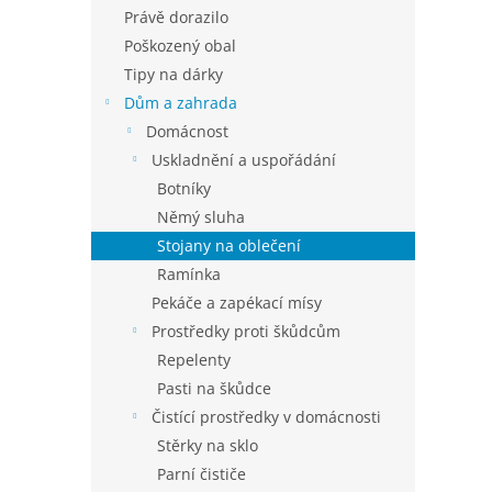
n
Právě dorazilo
e
Poškozený obal
l
Tipy na dárky
Dům a zahrada
Domácnost
Uskladnění a uspořádání
Botníky
Němý sluha
Stojany na oblečení
Ramínka
Pekáče a zapékací mísy
Prostředky proti škůdcům
Repelenty
Pasti na škůdce
Čistící prostředky v domácnosti
Stěrky na sklo
Parní čističe