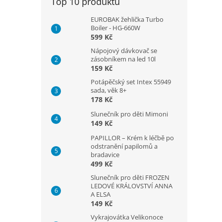
Top 10 produktů
EUROBAK žehlička Turbo
Boiler - HG-660W
599 Kč
Nápojový dávkovač se
zásobníkem na led 10l
159 Kč
Potápěčský set Intex 55949
sada, věk 8+
178 Kč
Slunečník pro děti Mimoni
149 Kč
PAPILLOR – Krém k léčbě po
odstranění papilomů a
bradavice
499 Kč
Slunečník pro děti FROZEN
LEDOVÉ KRÁLOVSTVÍ ANNA
A ELSA
149 Kč
Vykrajovátka Velikonoce