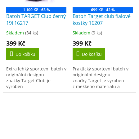
1 100 Kč
–63 %
699 Kč
–42 %
Batoh TARGET Club černý
Batoh Target club fialové
19l 16217
kostky 16207
Skladem
(34 ks)
Skladem
(9 ks)
Průměrné
Průměrné
hodnocení
hodnocení
399 Kč
399 Kč
produktu
produktu
je
je
Do košíku
Do košíku
4,3
4,5
z
z
Extra lehký sportovní batoh v
Praktický sportovní batoh v
5
5
originální designu
originální designu
hvězdiček.
hvězdiček.
značky Target Club je
značky Target je vyroben
vyroben
z měkkého materiálu a
z měkkého materiálu a
disponuje
disponuje...
dvěma prostornými oddělenými.