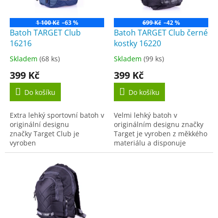
p
r
o
1 100 Kč
–63 %
699 Kč
–42 %
d
Batoh TARGET Club
Batoh TARGET Club černé
u
16216
kostky 16220
k
Skladem
(68 ks)
Skladem
(99 ks)
Průměrné
Průměrné
t
hodnocení
hodnocení
399 Kč
399 Kč
ů
produktu
produktu
je
je
Do košíku
Do košíku
4,3
3,7
z
z
Extra lehký sportovní batoh v
Velmi lehký batoh v
5
5
originální designu
originálním designu značky
hvězdiček.
hvězdiček.
značky Target Club je
Target je vyroben z měkkého
vyroben
materiálu a disponuje
z měkkého materiálu a
prostornou komorou a
disponuje...
malou přední zipovou
kapsičkou na drobnosti či
mobilní...