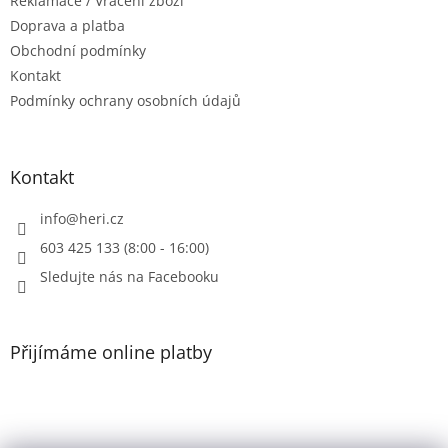
Reklamace / Vrácení zboží
í
p
r
Doprava a platba
v
Obchodní podmínky
k
Kontakt
y
Podmínky ochrany osobních údajů
v
ý
p
i
Kontakt
s
u
info
@
heri.cz
603 425 133 (8:00 - 16:00)
Sledujte nás na Facebooku
Přijímáme online platby