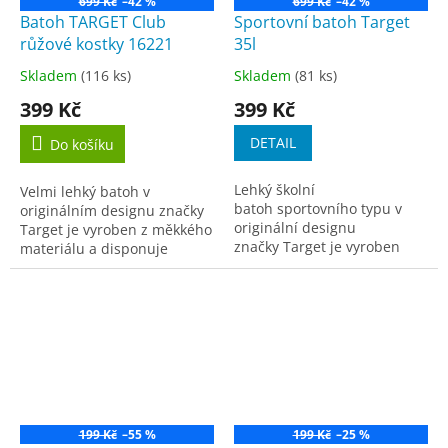
699 Kč
–42 %
699 Kč
–42 %
Batoh TARGET Club
Sportovní batoh Target
růžové kostky 16221
35l
Skladem
(116 ks)
Skladem
(81 ks)
Průměrné
Průměrné
hodnocení
hodnocení
399 Kč
399 Kč
produktu
produktu
je
je
DETAIL
Do košíku
5,0
4,3
z
z
Lehký školní
Velmi lehký batoh v
5
5
batoh sportovního typu v
originálním designu značky
hvězdiček.
hvězdiček.
originální designu
Target je vyroben z měkkého
značky Target je vyroben
materiálu a disponuje
z měkkého materiálu a
prostornou komorou a
disponuje...
malou přední zipovou
kapsičkou na drobnosti či
mobilní...
199 Kč
–55 %
199 Kč
–25 %