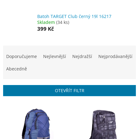
Batoh TARGET Club černý 19l 16217
Skladem
(34 ks)
399 Kč
Ř
a
Doporučujeme
Nejlevnější
Nejdražší
Nejprodávanější
z
e
Abecedně
n
í
p
OTEVŘÍT FILTR
r
o
V
d
ý
u
p
k
i
t
s
ů