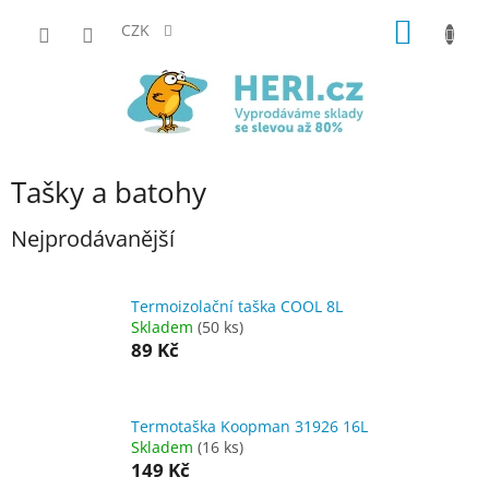
Přejít
NÁKUP
na
CZK
obsah
KOŠÍK
Tašky a batohy
Nejprodávanější
Termoizolační taška COOL 8L
Skladem
(50 ks)
89 Kč
Termotaška Koopman 31926 16L
Skladem
(16 ks)
149 Kč