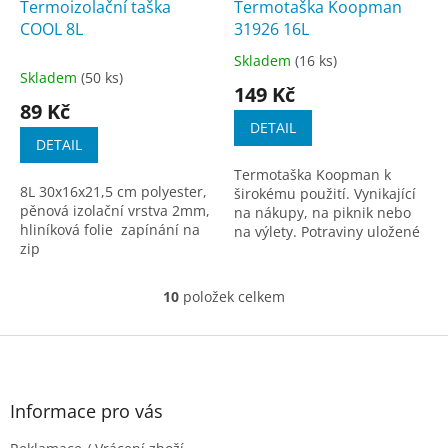
Termoizolační taška
Termotaška Koopman
COOL 8L
31926 16L
Skladem
(16 ks)
Průměrné
Skladem
(50 ks)
hodnocení
149 Kč
produktu
89 Kč
je
DETAIL
4,2
DETAIL
z
Termotaška Koopman k
5
8L 30x16x21,5 cm polyester,
širokému použití. Vynikající
hvězdiček.
pěnová izolační vrstva 2mm,
na nákupy, na piknik nebo
hliníková folie zapínání na
na výlety. Potraviny uložené
zip
v termotašce zůstávají
vychlazené. Termotaška je
vybavena...
10
položek celkem
O
v
l
Z
á
á
d
p
a
a
Informace pro vás
c
t
í