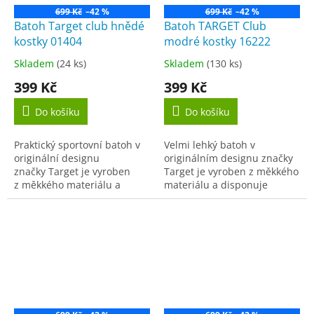
699 Kč
–42 %
699 Kč
–42 %
Batoh Target club hnědé
Batoh TARGET Club
kostky 01404
modré kostky 16222
Skladem
(24 ks)
Skladem
(130 ks)
Průměrné
Průměrné
hodnocení
hodnocení
399 Kč
399 Kč
produktu
produktu
je
je
Do košíku
Do košíku
4,5
3,8
z
z
Praktický sportovní batoh v
Velmi lehký batoh v
5
5
originální designu
originálním designu značky
hvězdiček.
hvězdiček.
značky Target je vyroben
Target je vyroben z měkkého
z měkkého materiálu a
materiálu a disponuje
disponuje
prostornou komorou a
dvěma prostornými oddělenými...
malou přední zipovou
kapsičkou na drobnosti či
mobilní...