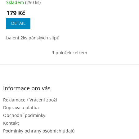
t
Skladem
(250 ks)
ů
179 Kč
DETAIL
balení 2ks pánských slipů
1
položek celkem
O
v
l
Z
á
á
d
p
a
a
Informace pro vás
c
t
í
Reklamace / Vrácení zboží
í
p
r
Doprava a platba
v
Obchodní podmínky
k
Kontakt
y
Podmínky ochrany osobních údajů
v
ý