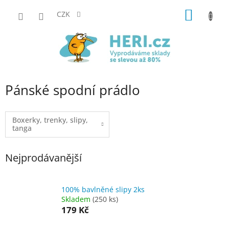
Přejít
NÁKUP
na
CZK
obsah
KOŠÍK
Pánské spodní prádlo
Boxerky, trenky, slipy,
tanga
Nejprodávanější
100% bavlněné slipy 2ks
Skladem
(250 ks)
179 Kč