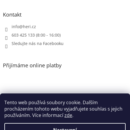
p
i
Kontakt
s
u
info
@
heri.cz
603 425 133 (8:00 - 16:00)
Sledujte nás na Facebooku
Přijímáme online platby
Tento web používá soubory cookie. Dalším
Patička
procházením tohoto webu vyjadřujete souhlas s jejich
používáním. Více informací
zde
.