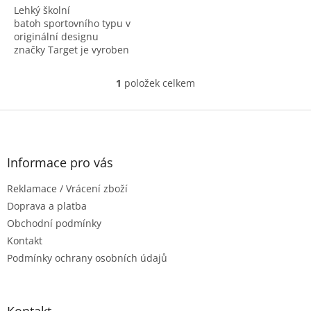
Lehký školní
5
batoh sportovního typu v
hvězdiček.
originální designu
značky Target je vyroben
z měkkého materiálu a
disponuje...
1
položek celkem
O
v
l
Z
á
á
d
p
a
a
Informace pro vás
c
t
í
Reklamace / Vrácení zboží
í
p
r
Doprava a platba
v
Obchodní podmínky
k
Kontakt
y
Podmínky ochrany osobních údajů
v
ý
p
i