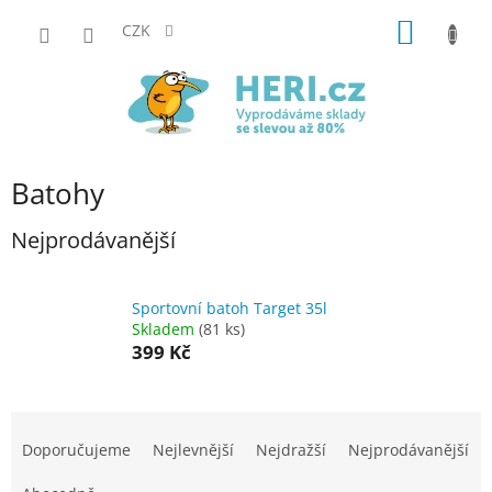
Přejít
NÁKUP
na
CZK
obsah
KOŠÍK
Batohy
Nejprodávanější
Sportovní batoh Target 35l
Skladem
(81 ks)
399 Kč
Ř
a
Doporučujeme
Nejlevnější
Nejdražší
Nejprodávanější
z