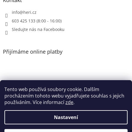
Kontakt
s
u
info
@
heri.cz
603 425 133 (8:00 - 16:00)
Sledujte nás na Facebooku
Přijímáme online platby
Tento web používá soubory cookie. Dalším
Patička
procházením tohoto webu vyjadřujete souhlas s jejich
používáním. Více informací
zde
.
Nastavení
Vytvořil Shoptet