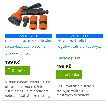
mm (1/2 ") 2 různé funkce
stříkačka s aretační pákou...
stříkání...
279 Kč
–28 %
299 Kč
–33 %
NOHEL GARDEN Sada 4ks
Pistole na hadici
se zavlažovací pistolí 8
regulovatelná s kovovým
polohová
vnitřkem (17080)
Skladem
(73 ks)
Průměrné
Skladem
(10 ks)
hodnocení
199 Kč
produktu
199 Kč
je
Do košíku
5,0
Do košíku
z
S touto nastavitelnou stříkací
5
Regulovatelná pistole s
pistolí s tryskou můžete
hvězdiček.
kovovým vnitřkem a
čistit intenzivním proudem
plastovým držadlem.
nebo zalévat křehké rostliny
jemným mlžením. Vyrobená
z vysoce kvalitního ABS