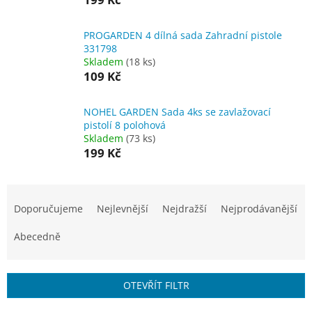
PROGARDEN 4 dílná sada Zahradní pistole
331798
Skladem
(18 ks)
109 Kč
NOHEL GARDEN Sada 4ks se zavlažovací
pistolí 8 polohová
Skladem
(73 ks)
199 Kč
Ř
a
Doporučujeme
Nejlevnější
Nejdražší
Nejprodávanější
z
e
Abecedně
n
í
p
OTEVŘÍT FILTR
r