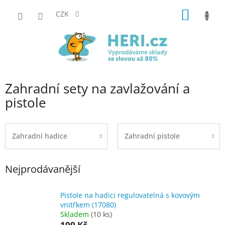
Přejít
NÁKUP
na
CZK
obsah
KOŠÍK
Zahradní sety na zavlažování a
pistole
Zahradní hadice
Zahradní pistole
Nejprodávanější
Pistole na hadici regulovatelná s kovovým
vnitřkem (17080)
Skladem
(10 ks)
199 Kč