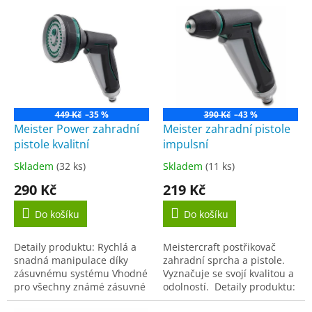
o
V
d
ý
u
p
k
i
t
s
ů
p
r
o
449 Kč
–35 %
390 Kč
–43 %
d
Meister Power zahradní
Meister zahradní pistole
u
pistole kvalitní
impulsní
k
Skladem
(32 ks)
Skladem
(11 ks)
Průměrné
Průměrné
t
hodnocení
hodnocení
290 Kč
219 Kč
ů
produktu
produktu
je
je
Do košíku
Do košíku
5,0
5,0
z
z
Detaily produktu: Rychlá a
Meistercraft postřikovač
5
5
snadná manipulace díky
zahradní sprcha a pistole.
hvězdiček.
hvězdiček.
zásuvnému systému Vhodné
Vyznačuje se svojí kvalitou a
pro všechny známé zásuvné
odolností. Detaily produktu:
systémy o rozměrech 12,70
Napájecí stříkačka Impulzní