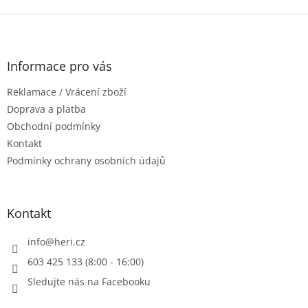
v
na klíče v...
l
Z
á
á
d
p
a
a
Informace pro vás
c
t
í
Reklamace / Vrácení zboží
í
p
r
Doprava a platba
v
Obchodní podmínky
k
Kontakt
y
Podmínky ochrany osobních údajů
v
ý
p
i
Kontakt
s
u
info
@
heri.cz
603 425 133 (8:00 - 16:00)
Sledujte nás na Facebooku