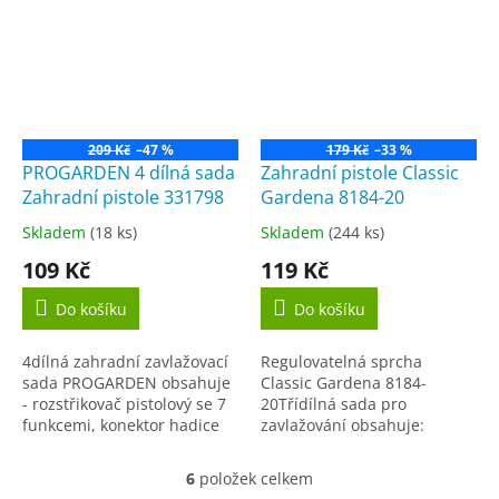
plastu. Umožňuje...
209 Kč
–47 %
179 Kč
–33 %
PROGARDEN 4 dílná sada
Zahradní pistole Classic
Zahradní pistole 331798
Gardena 8184-20
Skladem
(18 ks)
Skladem
(244 ks)
Průměrné
Průměrné
hodnocení
hodnocení
109 Kč
119 Kč
produktu
produktu
je
je
Do košíku
Do košíku
5,0
5,0
z
z
4dílná zahradní zavlažovací
Regulovatelná sprcha
5
5
sada PROGARDEN obsahuje
Classic Gardena 8184-
hvězdiček.
hvězdiček.
- rozstřikovač pistolový se 7
20Třídílná sada pro
funkcemi, konektor hadice
zavlažování obsahuje:
1/2'', konektor hadice-
kompaktní a snadno
waterstop 1/2'' a adaptér s
používatelnou jemnou
6
položek celkem
O
vnitřním...
sprchu stopspojku přívěšek