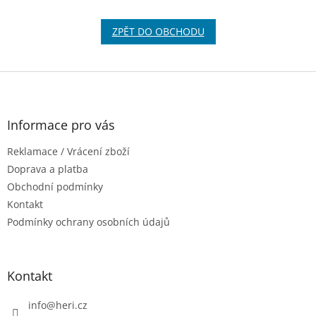
ZPĚT DO OBCHODU
Z
á
p
a
Informace pro vás
t
Reklamace / Vrácení zboží
í
Doprava a platba
Obchodní podmínky
Kontakt
Podmínky ochrany osobních údajů
Kontakt
info
@
heri.cz