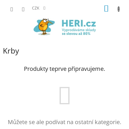
Přejít
NÁKUP
na
CZK
obsah
KOŠÍK
Krby
Produkty teprve připravujeme.
Můžete se ale podívat na ostatní kategorie.