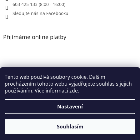
603 425 133 (8:00 - 16:00)
Sledujte nás na Facebooku
Přijímáme online platby
Tento web používá soubory cookie. Dalším
Patička
procházením tohoto webu vyjadřujete souhlas s jejich
používáním. Více informací
zde
.
Nastavení
Vytvořil Shoptet
Souhlasím
Copyright 2026
Heri.cz
. Všechna práva vyhrazena.