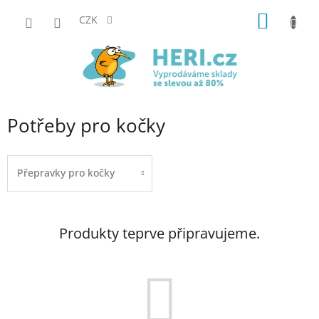
Přejít
NÁKUP
na
CZK
obsah
KOŠÍK
Potřeby pro kočky
Přepravky pro kočky
Produkty teprve připravujeme.