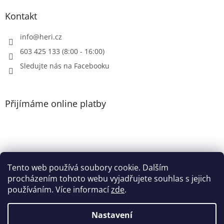
Kontakt
info
@
heri.cz
603 425 133 (8:00 - 16:00)
Sledujte nás na Facebooku
Přijímáme online platby
Tento web používá soubory cookie. Dalším
Patička
procházením tohoto webu vyjadřujete souhlas s jejich
používáním. Více informací
zde
.
Nastavení
Vytvořil Shoptet