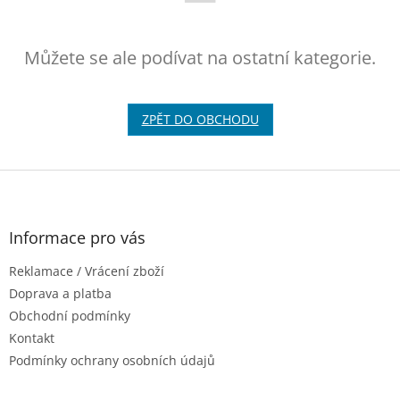
Můžete se ale podívat na ostatní kategorie.
ZPĚT DO OBCHODU
Z
á
p
a
Informace pro vás
t
Reklamace / Vrácení zboží
í
Doprava a platba
Obchodní podmínky
Kontakt
Podmínky ochrany osobních údajů