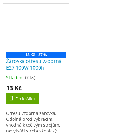
barvách s kovovou
hotelích, na chodbách,
základnou. Můžete si vybrat
schodištích, v restauracích či
mezi barvou...
recepcích. závit...
18 Kč
–27 %
Žárovka otřesu vzdorná
E27 100W 1000h
Skladem
(7 ks)
Průměrné
hodnocení
13 Kč
produktu
je
Do košíku
5,0
z
Otřesu vzdorná žárovka.
5
Odolná proti vybracím,
hvězdiček.
vhodná k točivým strojům,
nevytváří stroboskopický
efekt. technologie: