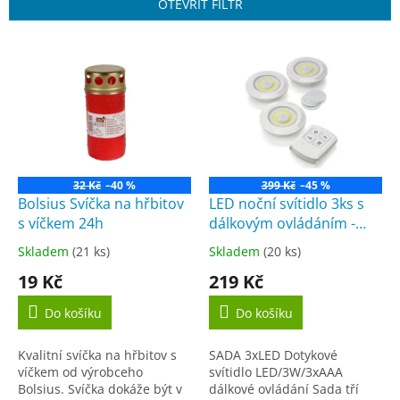
p
OTEVŘÍT FILTR
r
o
V
d
ý
u
p
k
i
t
s
ů
p
r
o
32 Kč
–40 %
399 Kč
–45 %
d
Bolsius Svíčka na hřbitov
LED noční svítidlo 3ks s
u
s víčkem 24h
dálkovým ovládáním -
k
Baterie Centrum BN0003
Skladem
(21 ks)
Skladem
(20 ks)
Průměrné
Průměrné
t
hodnocení
hodnocení
19 Kč
219 Kč
ů
produktu
produktu
je
je
Do košíku
Do košíku
5,0
5,0
z
z
Kvalitní svíčka na hřbitov s
SADA 3xLED Dotykové
5
5
víčkem od výrobceho
svítidlo LED/3W/3xAAA
hvězdiček.
hvězdiček.
Bolsius. Svíčka dokáže být v
dálkové ovládání Sada tří