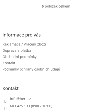
otřesuvzdorné patice
5
položek celkem
O
(uchycení žárovky): E27
v
náhrada...
l
Z
á
á
d
p
a
a
Informace pro vás
c
t
í
Reklamace / Vrácení zboží
í
p
r
Doprava a platba
v
Obchodní podmínky
k
Kontakt
y
Podmínky ochrany osobních údajů
v
ý
p
i
Kontakt
s
u
info
@
heri.cz
603 425 133 (8:00 - 16:00)