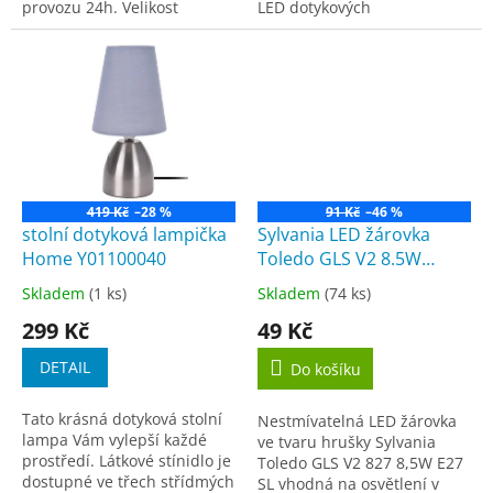
provozu 24h. Velikost
LED dotykových
110x45x45
svítidel.Ovládání dotykem
přímo na svítidlo nebo
pomocí dálkového ovladače
(zapnout/vypnout;...
419 Kč
–28 %
91 Kč
–46 %
stolní dotyková lampička
Sylvania LED žárovka
Home Y01100040
Toledo GLS V2 8.5W
806lm 827 E27 SL teplá
Skladem
(1 ks)
Skladem
(74 ks)
Průměrné
Průměrné
bílá
hodnocení
hodnocení
299 Kč
49 Kč
produktu
produktu
je
je
DETAIL
Do košíku
5,0
4,3
z
z
Tato krásná dotyková stolní
Nestmívatelná LED žárovka
5
5
lampa Vám vylepší každé
ve tvaru hrušky Sylvania
hvězdiček.
hvězdiček.
prostředí. Látkové stínidlo je
Toledo GLS V2 827 8,5W E27
dostupné ve třech střídmých
SL vhodná na osvětlení v