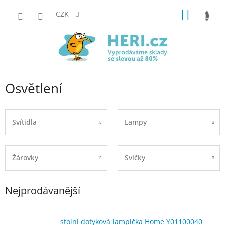
Přejít
NÁKUP
na
CZK
obsah
KOŠÍK
Osvětlení
Svítidla
Lampy
Žárovky
Svíčky
Nejprodávanější
stolní dotyková lampička Home Y01100040