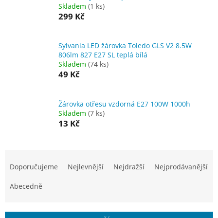
Skladem
(1 ks)
299 Kč
Sylvania LED žárovka Toledo GLS V2 8.5W
806lm 827 E27 SL teplá bílá
Skladem
(74 ks)
49 Kč
Žárovka otřesu vzdorná E27 100W 1000h
Skladem
(7 ks)
13 Kč
Ř
a
Doporučujeme
Nejlevnější
Nejdražší
Nejprodávanější
z
e
Abecedně
n
í