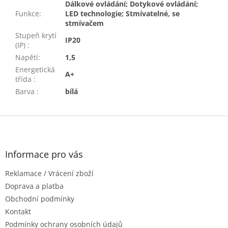
Dálkové ovládání; Dotykové ovládání;
Funkce
:
LED technologie; Stmívatelné, se
stmívačem
Stupeň krytí
IP20
(IP)
:
Napětí
:
1,5
Energetická
A+
třída
:
Barva
:
bílá
Z
á
p
a
Informace pro vás
t
Reklamace / Vrácení zboží
í
Doprava a platba
Obchodní podmínky
Kontakt
Podmínky ochrany osobních údajů