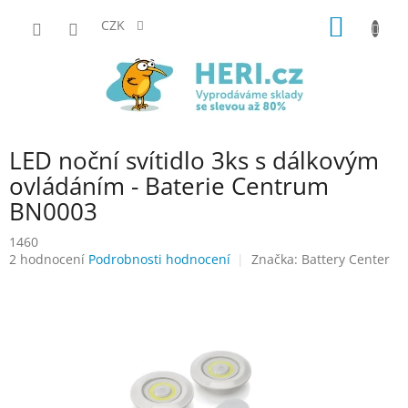
Přejít
NÁKUP
na
CZK
obsah
KOŠÍK
LED noční svítidlo 3ks s dálkovým
ovládáním - Baterie Centrum
BN0003
1460
Průměrné
2 hodnocení
Podrobnosti hodnocení
Značka:
Battery Center
hodnocení
produktu
je
5,0
z
5
hvězdiček.