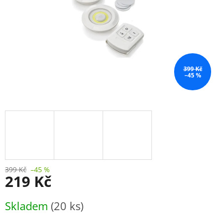
399 Kč
–45 %
399 Kč
–45 %
219 Kč
Měrná
Skladem
(20 ks)
cena: