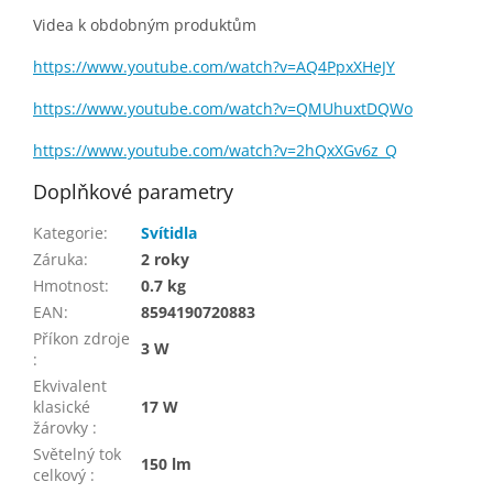
Videa k obdobným produktům
https://www.youtube.com/watch?v=AQ4PpxXHeJY
https://www.youtube.com/watch?v=QMUhuxtDQWo
https://www.youtube.com/watch?v=2hQxXGv6z_Q
Doplňkové parametry
Kategorie
:
Svítidla
Záruka
:
2 roky
Hmotnost
:
0.7 kg
EAN
:
8594190720883
Příkon zdroje
3 W
:
Ekvivalent
klasické
17 W
žárovky
:
Světelný tok
150 lm
celkový
: