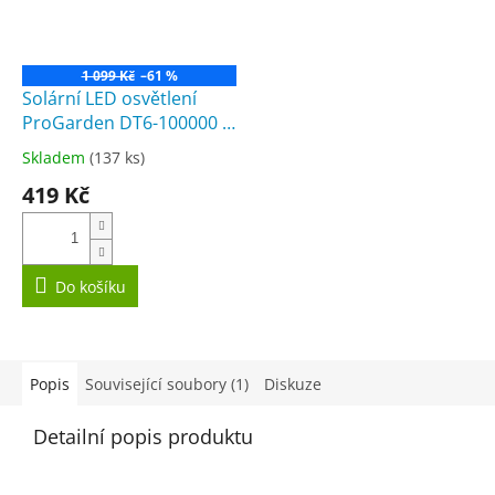
1 099 Kč
–61 %
Solární LED osvětlení
ProGarden DT6-100000 s
čidlem pohybu
Skladem
(137 ks)
Průměrné
hodnocení
419 Kč
produktu
je
3,8
z
5
Do košíku
hvězdiček.
Popis
Související soubory (1)
Diskuze
Detailní popis produktu