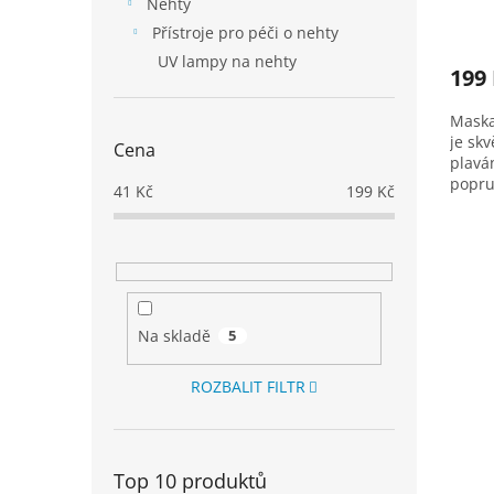
Nehty
Prům
Přístroje pro péči o nehty
hodno
UV lampy na nehty
produ
199
je
4,5
Maska
z
je sk
5
Cena
plaván
hvězd
popru
41
Kč
199
Kč
zorník
Na skladě
5
ROZBALIT FILTR
Top 10 produktů