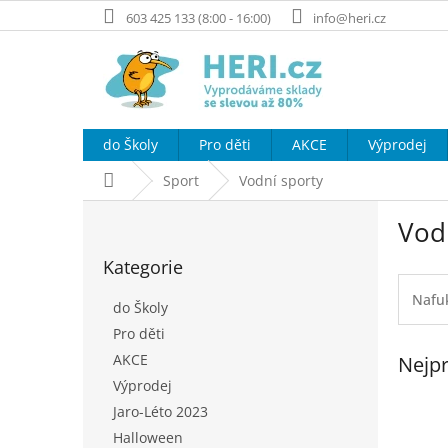
Přejít
603 425 133 (8:00 - 16:00)
info@heri.cz
na
obsah
do Školy
Pro děti
AKCE
Výprodej
Domů
Sport
Vodní sporty
P
Vod
o
Přeskočit
s
Kategorie
kategorie
t
r
Nafuk
do Školy
a
Pro děti
n
AKCE
Nejpr
n
í
Výprodej
p
Jaro-Léto 2023
a
Halloween