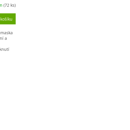
em
(72 ks)
 košíku
, maska
ní a
knutí