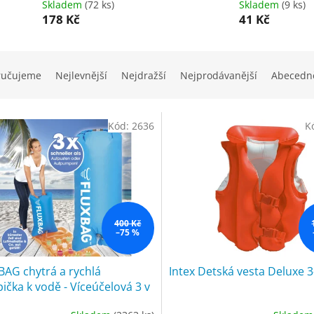
Skladem
(72 ks)
Skladem
(9 ks)
178 Kč
41 Kč
ručujeme
Nejlevnější
Nejdražší
Nejprodávanější
Abecedn
Kód:
2636
K
400 Kč
–75 %
AG chytrá a rychlá
Intex Detská vesta Deluxe 3
čka k vodě - Víceúčelová 3 v