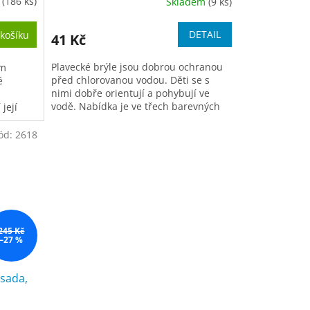
m
(186 ks)
Skladem
(9 ks)
Průměrné
hodnocení
produktu
DETAIL
košíku
41 Kč
je
5,0
Plavecké brýle jsou dobrou ochranou
ým
z
před chlorovanou vodou. Děti se s
ě
5
nimi dobře orientují a pohybují ve
hvězdiček.
vodě. Nabídka je ve třech barevných
její
variantách. UV ochrana,...
kg)...
ód:
2618
245 Kč
–27 %
 sada,