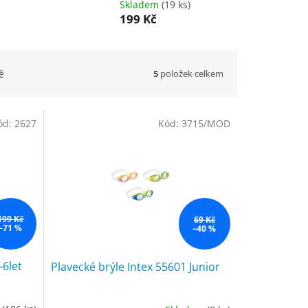
Skladem
(19 ks)
199 Kč
5
položek celkem
ě
ód:
2627
Kód:
3715/MOD
199 Kč
69 Kč
–71 %
–40 %
-6let
Plavecké brýle Intex 55601 Junior