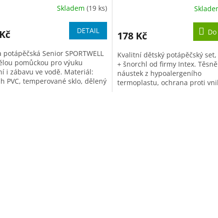
Skladem
(19 ks)
Sklad
ěrné
Průměrné
cení
hodnocení
ktu
produktu
DETAIL
Do
 Kč
178 Kč
je
4,0
 potápěčská Senior SPORTWELL
Kvalitní dětský potápěčský set
z
vělou pomůckou pro výuku
+ šnorchl od firmy Intex. Těsně
5
í i zábavu ve vodě. Materiál:
náustek z hypoalergeního
iček.
hvězdiček.
h PVC, temperované sklo, dělený
termoplastu, ochrana proti vni
.
vody, neobsahuje latex....
O
v
l
á
d
a
c
í
p
r
v
k
y