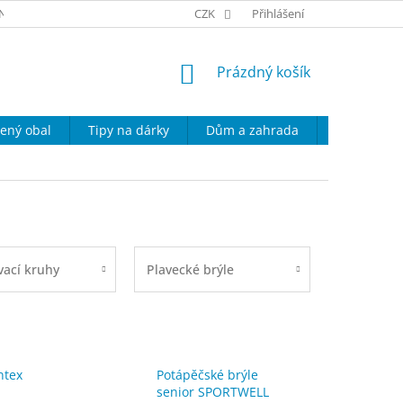
NÍ PODMÍNKY
KONTAKT
CZK
PODMÍNKY OCHRANY OSOBNÍCH ÚD
Přihlášení
NÁKUPNÍ
Prázdný košík
KOŠÍK
ený obal
Tipy na dárky
Dům a zahrada
Domácí spo
ací kruhy
Plavecké brýle
ntex
Potápěčské brýle
senior SPORTWELL