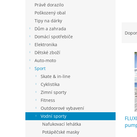
n
Právě dorazilo
e
Poškozený obal
l
Tipy na dárky
Ř
Dům a zahrada
a
Dopo
Domácí spotřebiče
z
e
Elektronika
V
n
Dětské zboží
ý
í
Auto-moto
p
p
Sport
i
r
Skate & in-line
s
o
Cyklistika
p
d
r
u
Zimní sporty
o
k
Fitness
d
t
Outdoorové vybavení
u
ů
Vodní sporty
FLUXB
k
Nafukovací lehátka
pumpi
t
1
ů
Potápěčské masky