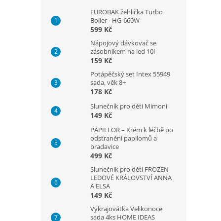
EUROBAK žehlička Turbo
Boiler - HG-660W
599 Kč
Nápojový dávkovač se
zásobníkem na led 10l
159 Kč
Potápěčský set Intex 55949
sada, věk 8+
178 Kč
Slunečník pro děti Mimoni
149 Kč
PAPILLOR – Krém k léčbě po
odstranění papilomů a
bradavice
499 Kč
Slunečník pro děti FROZEN
LEDOVÉ KRÁLOVSTVÍ ANNA
A ELSA
149 Kč
Vykrajovátka Velikonoce
sada 4ks HOME IDEAS