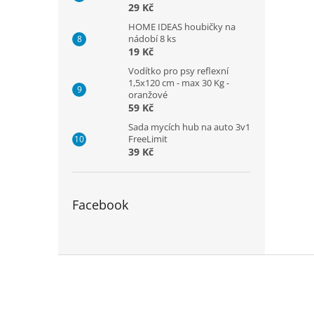
29 Kč
HOME IDEAS houbičky na
nádobí 8 ks
19 Kč
Vodítko pro psy reflexní
1,5x120 cm - max 30 Kg -
oranžové
59 Kč
Sada mycích hub na auto 3v1
FreeLimit
39 Kč
Facebook
Z
á
p
a