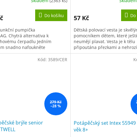
Skladem
(2363 ks)
Sklade
ěrné
Průměrné
cení
hodnocení
ktu
produktu
Do košíku
Do 
č
57 Kč
je
5,0
funkční pumpička
Dětská polovací vesta je skvěl
z
AG. Chytrá alternativa k
pomocníkem dětem, které ješt
5
hovému čerpadlu Jedním
neumějí plavat. Vesta je k tělu
iček.
hvězdiček.
m snadno nafoukněte
připoutána přezkami a nehrozí 
ovací matrace, plavecká zvířata.
sklouznutí. věk: 3-6 let (18 - 30 
ěny vzduchem. Kromě...
Kód:
3589/CER
K
279 Kč
–28 %
ěčské brýle senior
Potápěčský set Intex 55949
TWELL
věk 8+