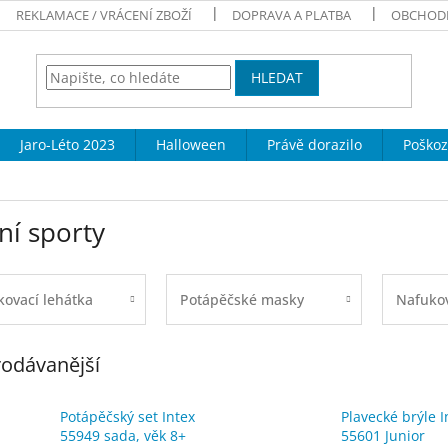
REKLAMACE / VRÁCENÍ ZBOŽÍ
DOPRAVA A PLATBA
OBCHOD
HLEDAT
Jaro-Léto 2023
Halloween
Právě dorazilo
Poškoz
ní sporty
ovací lehátka
Potápěčské masky
Nafukov
odávanější
Potápěčský set Intex
Plavecké brýle I
55949 sada, věk 8+
55601 Junior