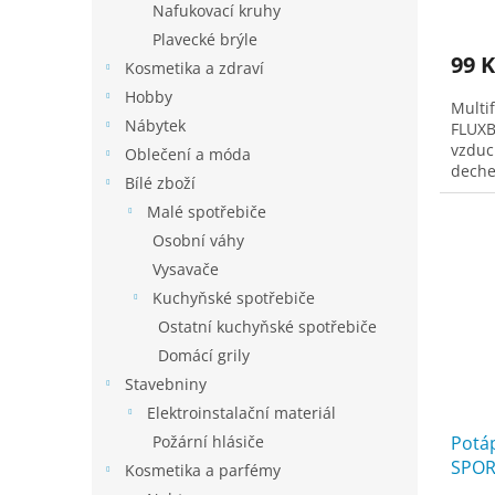
Prům
Nafukovací kruhy
hodno
Plavecké brýle
produ
99 K
je
Kosmetika a zdraví
3,3
Hobby
Multi
z
Nábytek
FLUXB
5
vzduc
hvězd
Oblečení a móda
deche
Bílé zboží
nafuk
Malé spotřebiče
Napln
Osobní váhy
Vysavače
Kuchyňské spotřebiče
Ostatní kuchyňské spotřebiče
Domácí grily
Stavebniny
Elektroinstalační materiál
Požární hlásiče
Potáp
SPOR
Kosmetika a parfémy