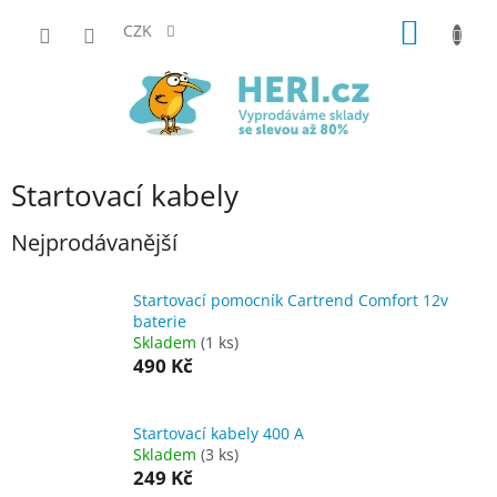
Přejít
NÁKUP
na
CZK
obsah
KOŠÍK
Startovací kabely
Nejprodávanější
Startovací pomocník Cartrend Comfort 12v
baterie
Skladem
(1 ks)
490 Kč
Startovací kabely 400 A
Skladem
(3 ks)
249 Kč