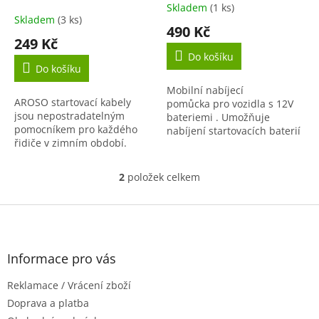
k
baterie
Skladem
(1 ks)
Průměrné
t
Skladem
(3 ks)
hodnocení
490 Kč
ů
produktu
249 Kč
je
Do košíku
5,0
Do košíku
z
Mobilní nabíjecí
5
AROSO startovací kabely
pomůcka pro vozidla s 12V
hvězdiček.
jsou nepostradatelným
bateriemi . Umožňuje
pomocníkem pro každého
nabíjení startovacích baterií
řidiče v zimním období.
pomocí zapalovače cigaret.
Kabely jsou barevně
Proces nabíjení je
označené, ukončené
sledován...
2
položek celkem
O
měděnými svorkami na
v
akumulátor a jsou...
l
Z
á
á
d
p
a
a
Informace pro vás
c
t
í
Reklamace / Vrácení zboží
í
p
r
Doprava a platba
v