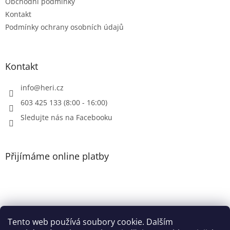
Obchodní podmínky
k
Kontakt
y
Podmínky ochrany osobních údajů
v
ý
p
i
Kontakt
s
u
info
@
heri.cz
603 425 133 (8:00 - 16:00)
Sledujte nás na Facebooku
Přijímáme online platby
Tento web používá soubory cookie. Dalším
Patička