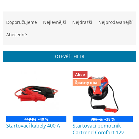
Ř
a
Doporučujeme
Nejlevnější
Nejdražší
Nejprodávanější
z
e
Abecedně
n
í
p
OTEVŘÍT FILTR
r
o
V
d
Akce
ý
u
Špatný obal
p
k
i
t
s
ů
p
r
o
419 Kč
–40 %
799 Kč
–38 %
d
Startovací kabely 400 A
Startovací pomocník
u
Cartrend Comfort 12v