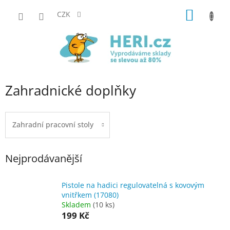
Přejít
NÁKUP
na
CZK
obsah
KOŠÍK
Zahradnické doplňky
Zahradní pracovní stoly
Nejprodávanější
Pistole na hadici regulovatelná s kovovým
vnitřkem (17080)
Skladem
(10 ks)
199 Kč