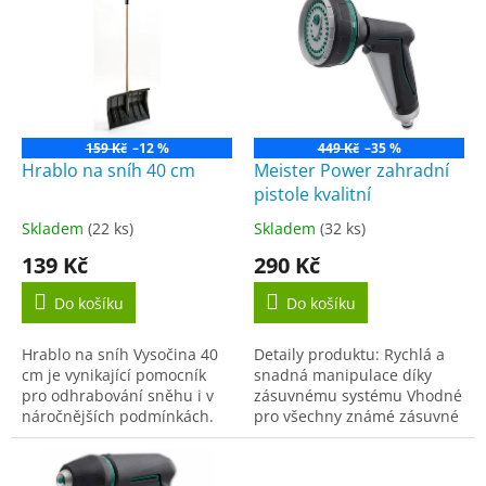
ý
u
p
k
i
t
s
ů
p
r
o
159 Kč
–12 %
449 Kč
–35 %
d
Hrablo na sníh 40 cm
Meister Power zahradní
u
pistole kvalitní
k
Skladem
(22 ks)
Skladem
(32 ks)
Průměrné
Průměrné
t
hodnocení
hodnocení
139 Kč
290 Kč
ů
produktu
produktu
je
je
Do košíku
Do košíku
5,0
5,0
z
z
Hrablo na sníh Vysočina 40
Detaily produktu: Rychlá a
5
5
cm je vynikající pomocník
snadná manipulace díky
hvězdiček.
hvězdiček.
pro odhrabování sněhu i v
zásuvnému systému Vhodné
náročnějších podmínkách.
pro všechny známé zásuvné
Lopata i ručka hrabla je
systémy o rozměrech 12,70
vyrobena z kvalitního
mm (1/2 ") 2 různé funkce
odolného plastu. Lopata je...
stříkání...