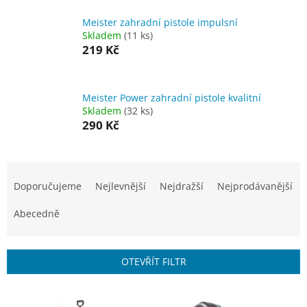
Meister zahradní pistole impulsní
Skladem
(11 ks)
219 Kč
Meister Power zahradní pistole kvalitní
Skladem
(32 ks)
290 Kč
Ř
a
Doporučujeme
Nejlevnější
Nejdražší
Nejprodávanější
z
e
Abecedně
n
í
p
OTEVŘÍT FILTR
r
o
V
d