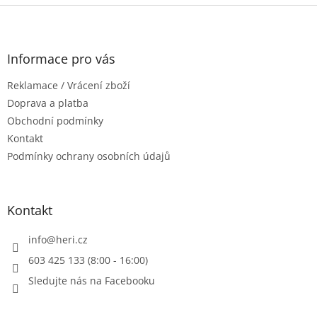
l
Z
á
á
d
p
a
a
Informace pro vás
c
t
í
Reklamace / Vrácení zboží
í
p
r
Doprava a platba
v
Obchodní podmínky
k
Kontakt
y
Podmínky ochrany osobních údajů
v
ý
p
i
Kontakt
s
u
info
@
heri.cz
603 425 133 (8:00 - 16:00)
Sledujte nás na Facebooku