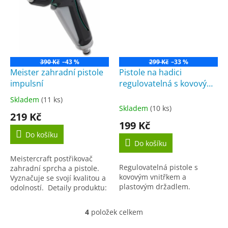
390 Kč
–43 %
299 Kč
–33 %
Meister zahradní pistole
Pistole na hadici
impulsní
regulovatelná s kovovým
vnitřkem (17080)
Skladem
(11 ks)
Průměrné
Skladem
(10 ks)
hodnocení
219 Kč
produktu
199 Kč
je
Do košíku
5,0
Do košíku
z
Meistercraft postřikovač
5
Regulovatelná pistole s
zahradní sprcha a pistole.
hvězdiček.
kovovým vnitřkem a
Vyznačuje se svojí kvalitou a
plastovým držadlem.
odolností. Detaily produktu:
Napájecí stříkačka Impulzní
stříkačka s aretační pákou...
4
položek celkem
O
v