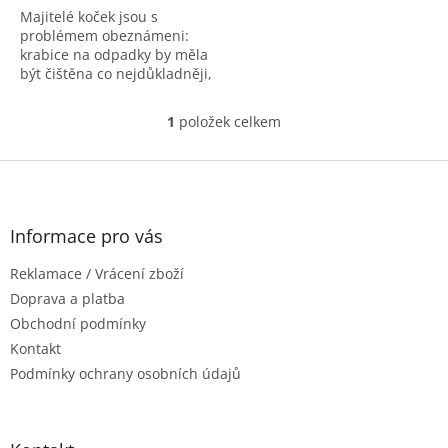
Majitelé koček jsou s
5
problémem obeznámeni:
hvězdiček.
krabice na odpadky by měla
být čištěna co nejdůkladněji,
ale co nejmenší množství
odpadků by se mělo
1
položek celkem
O
promarnit. Běžné lopatky
v
pro...
l
Z
á
á
d
p
a
a
Informace pro vás
c
t
í
Reklamace / Vrácení zboží
í
p
r
Doprava a platba
v
Obchodní podmínky
k
Kontakt
y
Podmínky ochrany osobních údajů
v
ý
p
i