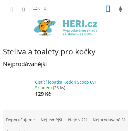
Přejít
NÁKUP
na
CZK
obsah
KOŠÍK
Steliva a toalety pro kočky
Nejprodávanější
Čistící lopatka Keddii Scoop 6v1
Skladem
(26 ks)
129 Kč
Ř
a
Doporučujeme
Nejlevnější
Nejdražší
Nejprodávanější
z