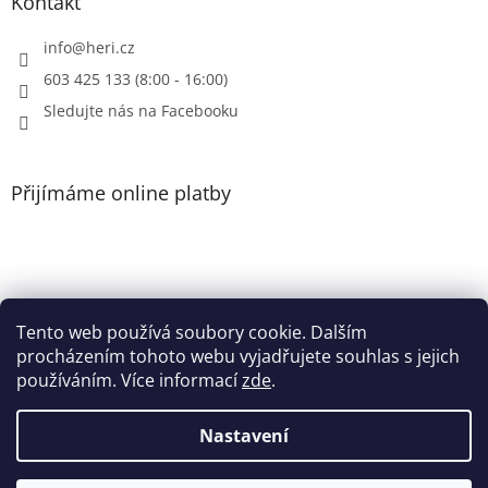
Kontakt
s
u
info
@
heri.cz
603 425 133 (8:00 - 16:00)
Sledujte nás na Facebooku
Přijímáme online platby
Tento web používá soubory cookie. Dalším
Patička
procházením tohoto webu vyjadřujete souhlas s jejich
používáním. Více informací
zde
.
Nastavení
Vytvořil Shoptet