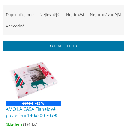
Ř
a
Doporučujeme
Nejlevnější
Nejdražší
Nejprodávanější
z
e
Abecedně
n
í
p
OTEVŘÍT FILTR
r
o
V
d
ý
u
p
k
i
t
s
ů
p
r
o
699 Kč
–42 %
d
AMO LA CASA Flanelové
u
povlečení 140x200 70x90
k
Skladem
(191 ks)
Průměrné