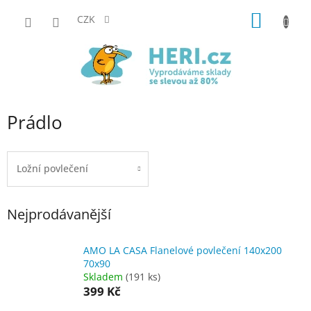
Přejít
NÁKUP
na
CZK
obsah
KOŠÍK
Prádlo
Ložní povlečení
Nejprodávanější
AMO LA CASA Flanelové povlečení 140x200
70x90
Skladem
(191 ks)
399 Kč