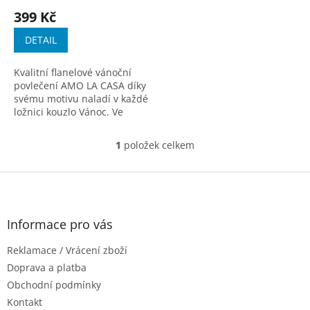
t
hodnocení
399 Kč
ů
produktu
je
DETAIL
3,3
z
Kvalitní flanelové vánoční
5
povlečení AMO LA CASA díky
hvězdiček.
svému motivu naladí v každé
ložnici kouzlo Vánoc. Ve
spodní části obou povlaků
najdete efektní uzavírání
1
položek celkem
O
pomocí zipu....
v
l
Z
á
á
d
p
a
a
Informace pro vás
c
t
í
Reklamace / Vrácení zboží
í
p
r
Doprava a platba
v
Obchodní podmínky
k
Kontakt
y