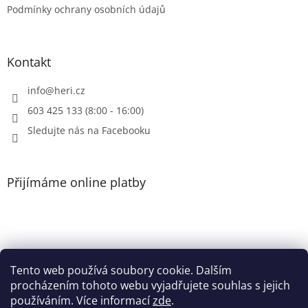
Podmínky ochrany osobních údajů
v
ý
p
i
Kontakt
s
u
info
@
heri.cz
603 425 133 (8:00 - 16:00)
Sledujte nás na Facebooku
Přijímáme online platby
Tento web používá soubory cookie. Dalším
Patička
procházením tohoto webu vyjadřujete souhlas s jejich
používáním. Více informací
zde
.