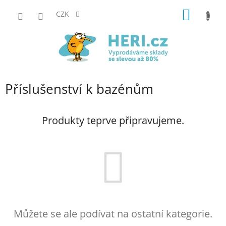
Přejít
NÁKUP
na
CZK
obsah
KOŠÍK
Příslušenství k bazénům
Produkty teprve připravujeme.
Můžete se ale podívat na ostatní kategorie.