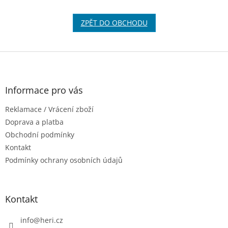
ZPĚT DO OBCHODU
Z
á
p
a
Informace pro vás
t
Reklamace / Vrácení zboží
í
Doprava a platba
Obchodní podmínky
Kontakt
Podmínky ochrany osobních údajů
Kontakt
info
@
heri.cz