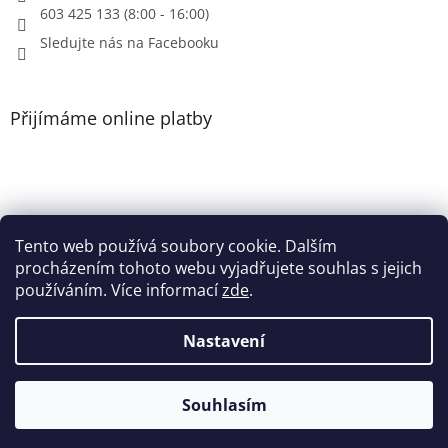
603 425 133 (8:00 - 16:00)
Sledujte nás na Facebooku
Přijímáme online platby
Tento web používá soubory cookie. Dalším
Patička
procházením tohoto webu vyjadřujete souhlas s jejich
používáním. Více informací
zde
.
Nastavení
Vytvořil Shoptet
Souhlasím
Copyright 2026
Heri.cz
. Všechna práva vyhrazena.