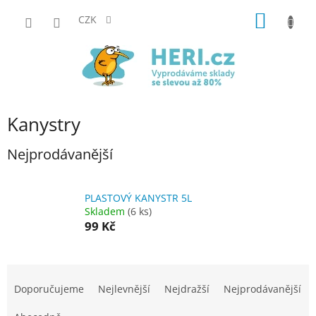
Přejít
NÁKUP
na
CZK
obsah
KOŠÍK
Kanystry
Nejprodávanější
PLASTOVÝ KANYSTR 5L
Skladem
(6 ks)
99 Kč
Ř
a
Doporučujeme
Nejlevnější
Nejdražší
Nejprodávanější
z