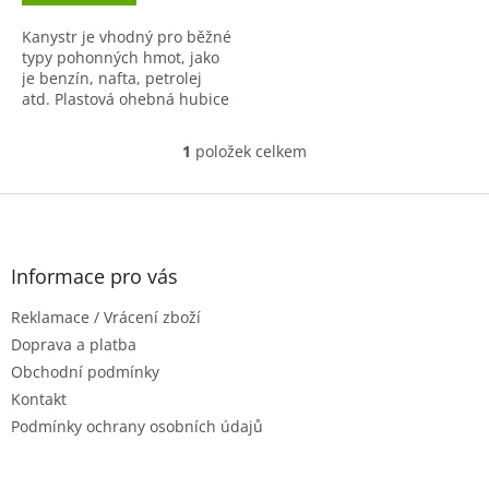
Kanystr je vhodný pro běžné
typy pohonných hmot, jako
je benzín, nafta, petrolej
atd. Plastová ohebná hubice
pro snadné nalévání, nízká
hmotnost. Součástí
1
položek celkem
O
plastového kanystru je...
v
l
Z
á
á
d
p
a
a
Informace pro vás
c
t
í
Reklamace / Vrácení zboží
í
p
r
Doprava a platba
v
Obchodní podmínky
k
Kontakt
y
Podmínky ochrany osobních údajů
v
ý
p