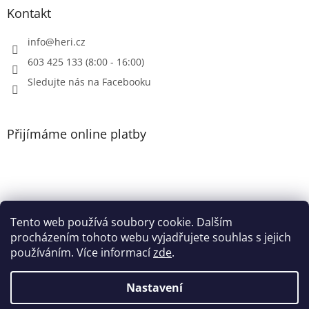
i
Kontakt
s
u
info
@
heri.cz
603 425 133 (8:00 - 16:00)
Sledujte nás na Facebooku
Přijímáme online platby
Tento web používá soubory cookie. Dalším
Patička
procházením tohoto webu vyjadřujete souhlas s jejich
používáním. Více informací
zde
.
Nastavení
Vytvořil Shoptet