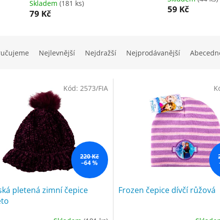
Skladem
(181 ks)
59 Kč
79 Kč
ručujeme
Nejlevnější
Nejdražší
Nejprodávanější
Abecedn
Kód:
2573/FIA
K
220 Kč
–64 %
ká pletená zimní čepice
Frozen čepice dívčí růžová
eto