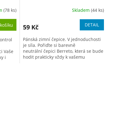
em
(78 ks)
Skladem
(44 ks)
Průměrné
hodnocení
produktu
DETAIL
košíku
59 Kč
je
4,3
Pánská zimní čepice. V jednoduchosti
ontrol
z
je síla. Pořiďte si barevně
5
neutrální čepici Berreto, která se bude
ci Vaše
hvězdiček.
hodit prakticky vždy k vašemu
y i
zimnímu oblečení....
zální...