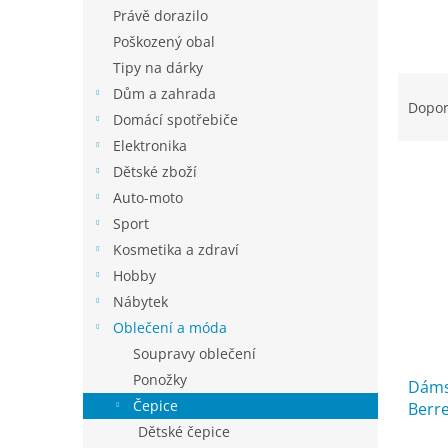
n
Právě dorazilo
e
Poškozený obal
l
Tipy na dárky
Ř
Dům a zahrada
a
Dopo
Domácí spotřebiče
z
e
Elektronika
V
n
Dětské zboží
ý
í
Auto-moto
p
p
Sport
i
r
Kosmetika a zdraví
s
o
Hobby
p
d
r
u
Nábytek
o
k
Oblečení a móda
d
t
Soupravy oblečení
u
ů
Ponožky
Dáms
k
Čepice
Berr
t
ů
Dětské čepice