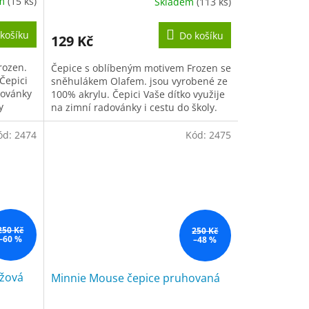
em
(15 ks)
Skladem
(113 ks)
Průměrné
hodnocení
produktu
košíku
Do košíku
129 Kč
je
5,0
rozen.
Čepice s oblíbeným motivem Frozen se
z
Čepici
sněhulákem Olafem. jsou vyrobené ze
5
dovánky
100% akrylu. Čepici Vaše dítko využije
hvězdiček.
y
na zimní radovánky i cestu do školy.
Čepice je barvy modré a...
ód:
2474
Kód:
2475
250 Kč
250 Kč
–60 %
–48 %
nžová
Minnie Mouse čepice pruhovaná