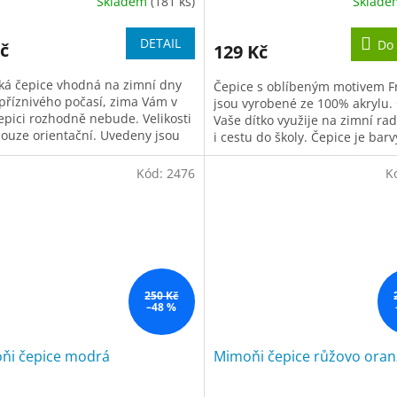
Skladem
(181 ks)
Sklad
ěrné
Průměrné
cení
hodnocení
ktu
produktu
DETAIL
Do 
č
129 Kč
je
5,0
á čepice vhodná na zimní dny
Čepice s oblíbeným motivem F
z
příznivého počasí, zima Vám v
jsou vyrobené ze 100% akrylu. 
5
čepici rozhodně nebude. Velikosti
Vaše dítko využije na zimní ra
iček.
hvězdiček.
pouze orientační. Uvedeny jsou
i cestu do školy. Čepice je barv
y produktu, nikoliv těla....
růžové a univerzální velikosti...
Kód:
2476
K
250 Kč
–48 %
ňi čepice modrá
Mimoňi čepice růžovo ora