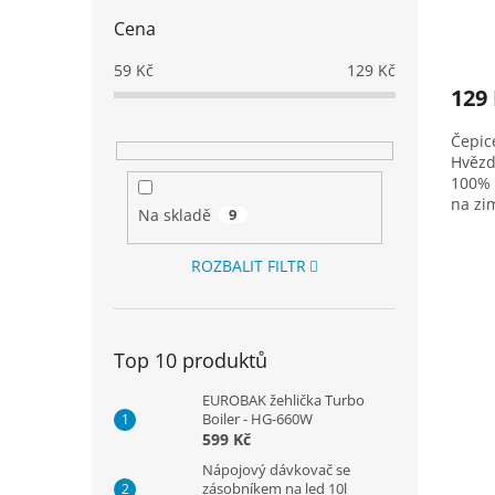
Cena
Prům
hodno
59
Kč
129
Kč
produ
129
je
5,0
Čepic
z
Hvězd
5
100% a
hvězd
na zi
Na skladě
9
Čepice
ROZBALIT FILTR
Top 10 produktů
EUROBAK žehlička Turbo
Boiler - HG-660W
599 Kč
Nápojový dávkovač se
zásobníkem na led 10l