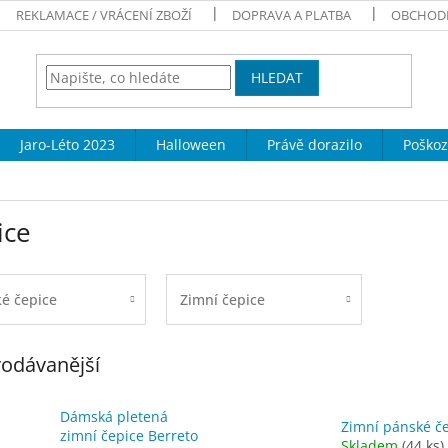
REKLAMACE / VRÁCENÍ ZBOŽÍ
DOPRAVA A PLATBA
OBCHOD
HLEDAT
Jaro-Léto 2023
Halloween
Právě dorazilo
Poškoz
ice
é čepice
Zimní čepice
odávanější
Dámská pletená
Zimní pánské č
zimní čepice Berreto
Skladem
(44 ks)