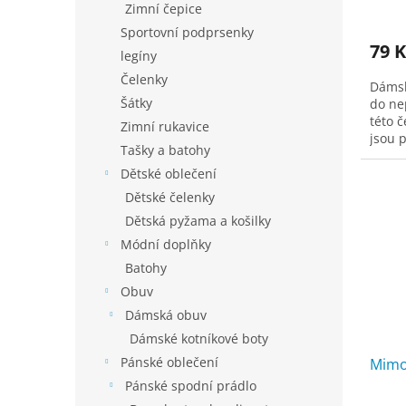
Prům
Zimní čepice
hodno
Sportovní podprsenky
produ
79 K
je
legíny
5,0
Čelenky
Dámsk
z
Šátky
do ne
5
této 
hvězd
Zimní rukavice
jsou 
Tašky a batohy
rozměr
Dětské oblečení
Dětské čelenky
Dětská pyžama a košilky
Módní doplňky
Batohy
Obuv
Dámská obuv
Dámské kotníkové boty
Pánské oblečení
Mimo
Pánské spodní prádlo