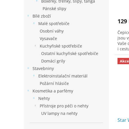
Boxerky, trenky, slipy, tanga
Pánské slipy
Bílé zboží
129
Malé spotřebiče
Osobní váhy
Čepic
jsou 
Vysavače
Vaše 
Kuchyňské spotřebiče
i cest
Ostatní kuchyňské spotřebiče
veliko
Domácí grily
Akce
Stavebniny
Elektroinstalační materiál
Požární hlásiče
Kosmetika a parfémy
Nehty
Přístroje pro péči o nehty
UV lampy na nehty
Star