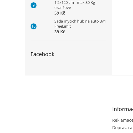
1,5x120 cm - max 30 Kg -
oranžové
59 Kč
Sada mycích hub na auto 3v1
FreeLimit
39 Kč
Facebook
Z
á
p
a
t
Informa
í
Reklamace 
Doprava a