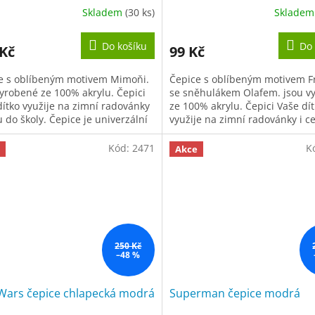
Skladem
(30 ks)
Sklade
Průměrné
hodnocení
produktu
Do košíku
Do 
 Kč
99 Kč
je
5,0
e s oblíbeným motivem Mimoňi.
Čepice s oblíbeným motivem F
z
vyrobené ze 100% akrylu. Čepici
se sněhulákem Olafem. jsou v
5
dítko využije na zimní radovánky
ze 100% akrylu. Čepici Vaše dí
hvězdiček.
u do školy. Čepice je univerzální
využije na zimní radovánky i c
sti (one...
školy. Čepice je barvy modré a.
Kód:
2471
K
Akce
250 Kč
–48 %
 Wars čepice chlapecká modrá
Superman čepice modrá