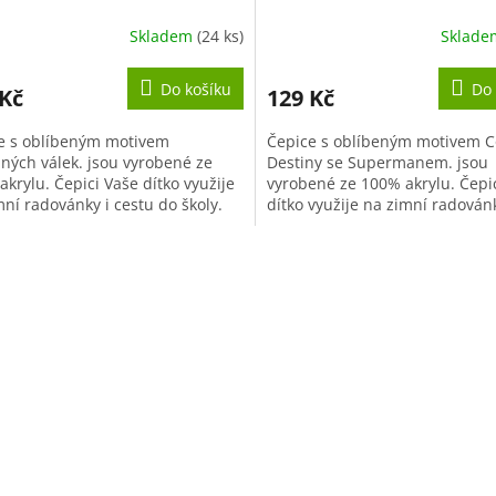
Skladem
(24 ks)
Sklad
ěrné
Průměrné
cení
hodnocení
ktu
produktu
Do košíku
Do 
 Kč
129 Kč
je
5,0
e s oblíbeným motivem
Čepice s oblíbeným motivem C
z
ných válek. jsou vyrobené ze
Destiny se Supermanem. jsou
5
krylu. Čepici Vaše dítko využije
vyrobené ze 100% akrylu. Čepi
iček.
hvězdiček.
mní radovánky i cestu do školy.
dítko využije na zimní radovánk
 je barvy modré a univerzální...
cestu do školy. Čepice je univer
O
v
l
á
d
a
c
í
p
r
v
k