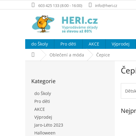
Přejít
603 425 133 (8:00 - 16:00)
info@heri.cz
na
obsah
do Školy
Pro děti
AKCE
Výprodej
Domů
Oblečení a móda
Čepice
P
Čep
o
Přeskočit
s
Kategorie
kategorie
t
r
Dětsk
do Školy
a
Pro děti
n
AKCE
Nejpr
n
í
Výprodej
p
Jaro-Léto 2023
a
Halloween