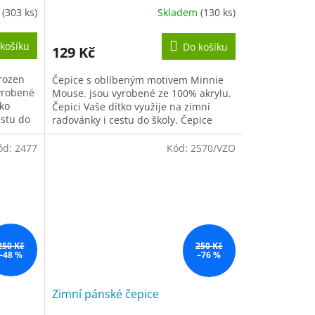
m
(303 ks)
Skladem
(130 ks)
Průměrné
hodnocení
produktu
košíku
Do košíku
129 Kč
je
5,0
rozen
Čepice s oblíbeným motivem Minnie
z
yrobené
Mouse. jsou vyrobené ze 100% akrylu.
5
tko
Čepici Vaše dítko využije na zimní
hvězdiček.
estu do
radovánky i cestu do školy. Čepice
..
je univerzální velikosti (one...
ód:
2477
Kód:
2570/VZO
250 Kč
250 Kč
–48 %
–76 %
Zimní pánské čepice