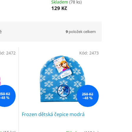
Skladem
(78 ks)
129 Kč
9
položek celkem
ě
ód:
2472
Kód:
2473
250 Kč
250 Kč
–48 %
–48 %
Frozen dětská čepice modrá