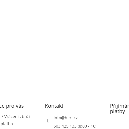
ce pro vás
Kontakt
Přijímá
platby
/ Vrácení zboží
info
@
heri.cz
 platba
603 425 133 (8:00 - 16: