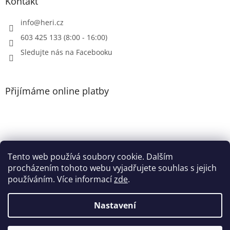
Kontakt
s
u
info
@
heri.cz
603 425 133 (8:00 - 16:00)
Sledujte nás na Facebooku
Přijímáme online platby
Tento web používá soubory cookie. Dalším
Patička
procházením tohoto webu vyjadřujete souhlas s jejich
používáním. Více informací
zde
.
Nastavení
Vytvořil Shoptet