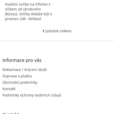
Kvalitní svíčka na hřbitov s
5
víčkem od výrobceho
hvězdiček.
Bolsius. Svíčka dokáže být v
provozu 24h. Velikost
110x45x45
1
položek celkem
O
v
l
Z
á
á
d
p
a
a
Informace pro vás
c
t
í
Reklamace / Vrácení zboží
í
p
r
Doprava a platba
v
Obchodní podmínky
k
Kontakt
y
Podmínky ochrany osobních údajů
v
ý
p
i