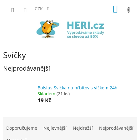
Přejít
NÁKUP
na
CZK
obsah
KOŠÍK
Svíčky
Nejprodávanější
Bolsius Svíčka na hřbitov s víčkem 24h
Skladem
(21 ks)
19 Kč
Ř
a
Doporučujeme
Nejlevnější
Nejdražší
Nejprodávanější
z