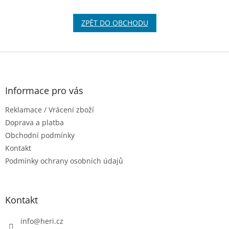
ZPĚT DO OBCHODU
Z
á
p
a
Informace pro vás
t
Reklamace / Vrácení zboží
í
Doprava a platba
Obchodní podmínky
Kontakt
Podmínky ochrany osobních údajů
Kontakt
info
@
heri.cz