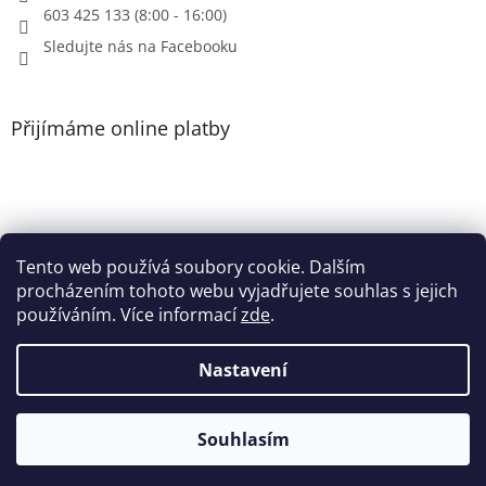
603 425 133 (8:00 - 16:00)
Sledujte nás na Facebooku
Přijímáme online platby
Tento web používá soubory cookie. Dalším
Patička
procházením tohoto webu vyjadřujete souhlas s jejich
používáním. Více informací
zde
.
Nastavení
Vytvořil Shoptet
Souhlasím
Copyright 2026
Heri.cz
. Všechna práva vyhrazena.