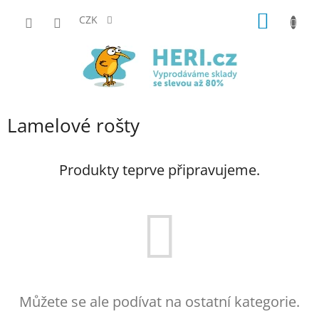
Přejít
NÁKUP
na
CZK
obsah
KOŠÍK
Lamelové rošty
Produkty teprve připravujeme.
Můžete se ale podívat na ostatní kategorie.