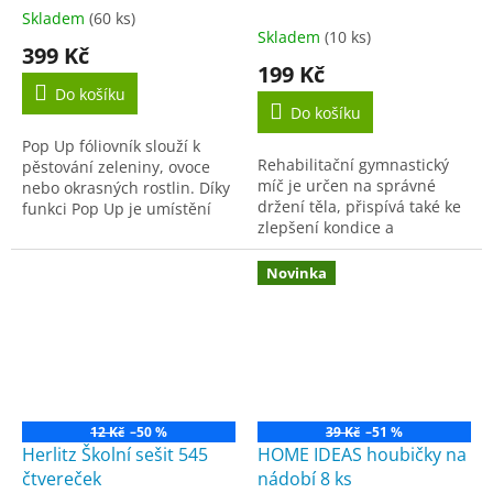
Skladem
(60 ks)
Průměrné
Skladem
(10 ks)
hodnocení
399 Kč
produktu
199 Kč
je
Do košíku
3,9
Do košíku
z
Pop Up fóliovník slouží k
5
Rehabilitační gymnastický
pěstování zeleniny, ovoce
hvězdiček.
míč je určen na správné
nebo okrasných rostlin. Díky
držení těla, přispívá také ke
funkci Pop Up je umístění
zlepšení kondice a
fóliovníku bezproblémové a
koordinace, posílení
je upevněný pouze kolíčky a
zádových svalů a zvýšení
tyčí. Tím se...
Novinka
pohyblivosti kloubů a...
12 Kč
–50 %
39 Kč
–51 %
Herlitz Školní sešit 545
HOME IDEAS houbičky na
čtvereček
nádobí 8 ks