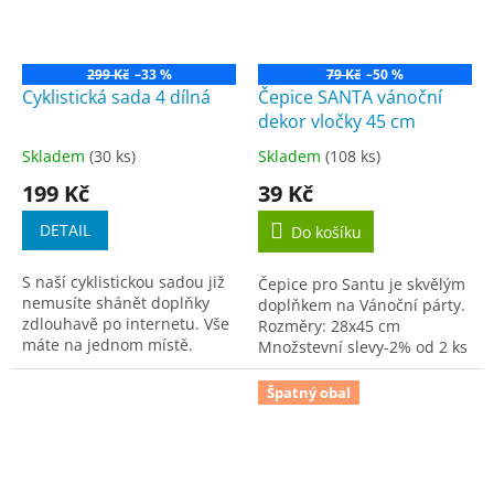
299 Kč
–33 %
79 Kč
–50 %
Cyklistická sada 4 dílná
Čepice SANTA vánoční
dekor vločky 45 cm
Skladem
(30 ks)
Skladem
(108 ks)
Průměrné
Průměrné
hodnocení
hodnocení
199 Kč
39 Kč
produktu
produktu
je
je
DETAIL
Do košíku
5,0
3,6
z
z
S naší cyklistickou sadou již
Čepice pro Santu je skvělým
5
5
nemusíte shánět doplňky
doplňkem na Vánoční párty.
hvězdiček.
hvězdiček.
zdlouhavě po internetu. Vše
Rozměry: 28x45 cm
máte na jednom místě.
Množstevní slevy-2% od 2 ks
-4% od 5 ks -7% od 10...
Špatný obal