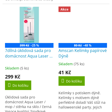
CE Výška produktu 28 cm...
kachličky a jiné hladké
plochy.NÁVOD:1. Opatrně...
Akce
399 Kč
–25 %
80 Kč
–48 %
7dílná úklidová sada pro
Amscan Kelímky papírové
domácnost Aqua Laser /
Dýně
mop / stěrka na sklo /
Skladem
(75 ks)
Průměrné
tyrkysová
Skladem
(5 ks)
hodnocení
41 Kč
produktu
299 Kč
je
Do košíku
5,0
Do košíku
z
Kelímky s potiskem dýně.
5
Úklidová sada pro
Kelímky s motivem dýně
hvězdiček.
domácnost Aqua Laser /
perfektně doladí Váš stůl na
mop / stěrka na sklo / černá
halloweenské party. Jejich
Vysoce kvalitní žinylkové
velkou výhodou je, že se