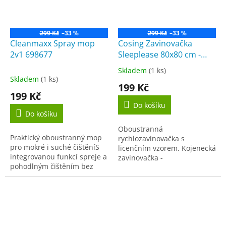
299 Kč
–33 %
299 Kč
–33 %
Cleanmaxx Spray mop
Cosing Zavinovačka
2v1 698677
Sleeplease 80x80 cm -
HVĚZDY
Skladem
(1 ks)
Průměrné
Skladem
(1 ks)
hodnocení
199 Kč
produktu
199 Kč
je
Do košíku
4,5
Do košíku
z
Oboustranná
5
Praktický oboustranný mop
rychlozavinovačka s
hvězdiček.
pro mokré i suché čištěníS
licenčním vzorem. Kojenecká
integrovanou funkcí spreje a
zavinovačka -
pohodlným čištěním bez
nepostradatelná v prvních
kbelíkuStrana z mikrovlákna
týdnech života
pro mokré čištění, strana s
dítěte. Poslouží též jako
korálovým...
hrací deka či dečka do...