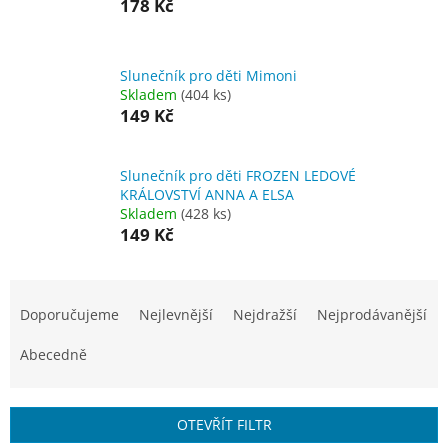
178 Kč
Slunečník pro děti Mimoni
Skladem
(404 ks)
149 Kč
Slunečník pro děti FROZEN LEDOVÉ
KRÁLOVSTVÍ ANNA A ELSA
Skladem
(428 ks)
149 Kč
Ř
a
Doporučujeme
Nejlevnější
Nejdražší
Nejprodávanější
z
e
Abecedně
n
í
p
OTEVŘÍT FILTR
r