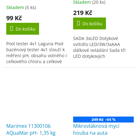
Skladem
(20 ks)
Průměrné
Skladem
(5 ks)
hodnocení
219 Kč
produktu
99 Kč
je
Do košíku
5,0
Do košíku
z
SADA 3xLED Dotykové
5
Pool tester 4v1 Laguna Pool
svítidlo LED/3W/3xAAA
hvězdiček.
bazénový tester 4v1 slouží k
dálkové ovládání Sada tří
měření pH, obsahu volného i
LED dotykových
celkového chloru a celkové
svítidel.Ovládání dotykem
alkalinity v bazénové vodě.
přímo na svítidlo nebo
Jednoduché a spolehlivé
pomocí dálkového ovladače
měření všech...
(zapnout/vypnout;...
249 Kč
–64 %
Marimex 11300106
Mikrovláknová mycí
AQuaMar pH- 1,35 kg
houba na auta