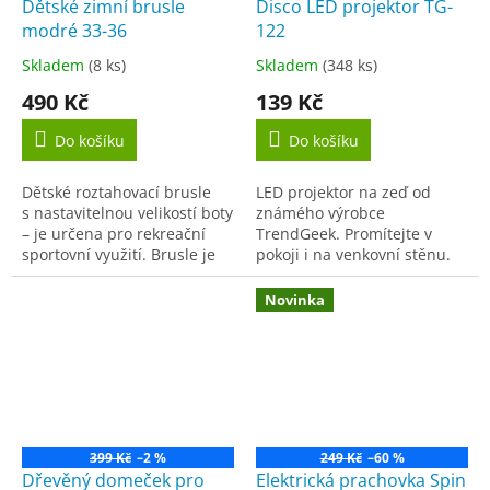
Dětské zimní brusle
Disco LED projektor TG-
modré 33-36
122
Skladem
(8 ks)
Skladem
(348 ks)
Průměrné
Průměrné
hodnocení
hodnocení
490 Kč
139 Kč
produktu
produktu
je
je
Do košíku
Do košíku
3,3
3,9
z
z
Dětské roztahovací brusle
LED projektor na zeď od
5
5
s nastavitelnou velikostí boty
známého výrobce
hvězdiček.
hvězdiček.
– je určena pro rekreační
TrendGeek. Promítejte v
sportovní využití. Brusle je
pokoji i na venkovní stěnu.
vhodná pro začínající.
Tento fantastický projektor
Nastavitelná velikost dle...
přinese do každého pokoje
Novinka
disco náladu....
399 Kč
–2 %
249 Kč
–60 %
Dřevěný domeček pro
Elektrická prachovka Spin