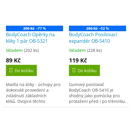
390 Kč
–77 %
250 Kč
–52 %
BodyCoach Opěrky na
BodyCoach Posilovací
kliky 1 pár OB-5321
expandér OB-5410
Skladem
(202 ks)
Skladem
(228 ks)
Průměrné
Průměrné
hodnocení
hodnocení
89 Kč
119 Kč
produktu
produktu
je
je
Do košíku
Do košíku
4,0
4,3
z
z
Madla na kliky - úchopy pro
Gumový posilovač
5
5
dokonalé provedení a
BodyCoach OB-5410 je
hvězdiček.
hvězdiček.
zvládnutí základních
vhodný jako pomůcka pro
kliků. Dvojice těchto
protažení před i po tréninku.
vynikajících cvičebních
Gumový posilovač posiluje a
pomůcek rozšíří váš
zpevňuje prsní, břišní svaly
repertoár náčiní pro
a svalstvo paží i...
udržování...