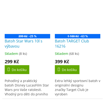
Mimions 1x pevné desky, 1x
lehký a drží rovná záda.
blog na zápisky, 1x...
Lehký a...
399 Kč
–25 %
1 100 Kč
–63 %
Batoh Star Wars 10l s
Batoh TARGET Club
výbavou
16216
Skladem
(8 ks)
Skladem
(68 ks)
Průměrné
Průměrné
hodnocení
hodnocení
299 Kč
399 Kč
produktu
produktu
je
je
Do košíku
Do košíku
5,0
4,3
z
z
Pohodlný a praktický
Extra lehký sportovní batoh v
5
5
batoh Disney LucasFilm Star
originální designu
hvězdiček.
hvězdiček.
Wars pro Vaše ratolesti.
značky Target Club je
Vhodný pro děti do prvního
vyroben
stupně základní školy. Je
z měkkého materiálu a
lehký a drží rovná záda.
disponuje...