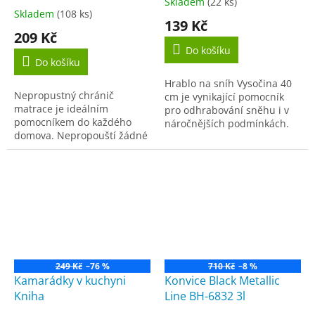
Skladem
(22 ks)
Průměrné
Skladem
(108 ks)
hodnocení
139 Kč
produktu
209 Kč
je
Do košíku
5,0
Do košíku
z
Hrablo na sníh Vysočina 40
5
Nepropustný chránič
cm je vynikající pomocník
hvězdiček.
matrace je ideálním
pro odhrabování sněhu i v
pomocníkem do každého
náročnějších podmínkách.
domova. Nepropouští žádné
Lopata i ručka hrabla je
tekutiny a zároveň je velmi
vyrobena z kvalitního
prodyšný, takže zaručí i
odolného plastu. Lopata je...
maximální pohodlí...
249 Kč
–76 %
710 Kč
–8 %
Kamarádky v kuchyni
Konvice Black Metallic
Kniha
Line BH-6832 3l