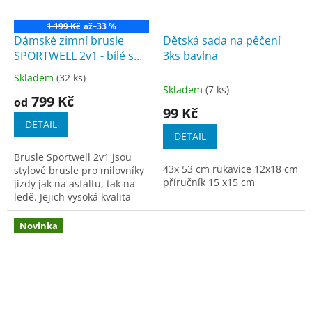
1 199 Kč
až
–33 %
Dámské zimní brusle
Dětská sada na pěčení
SPORTWELL 2v1 - bílé s
3ks bavlna
růžovými doplňky
Skladem
(32 ks)
Průměrné
Skladem
(7 ks)
hodnocení
799 Kč
od
produktu
99 Kč
je
DETAIL
3,5
DETAIL
z
Brusle Sportwell 2v1 jsou
5
43x 53 cm rukavice 12x18 cm
stylové brusle pro milovníky
hvězdiček.
příručník 15 x15 cm
jízdy jak na asfaltu, tak na
ledě. Jejich vysoká kvalita
zaručuje dlouhou životnost a
vysokou odolnost vůči...
Novinka