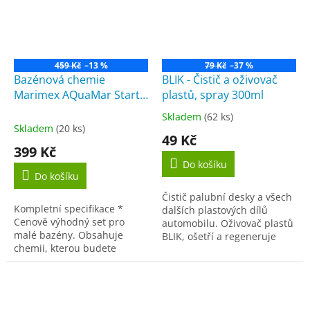
459 Kč
–13 %
79 Kč
–37 %
Bazénová chemie
BLIK - Čistič a oživovač
Marimex AQuaMar Start
plastů, spray 300ml
set mini (Triplex mini 0, 5
Skladem
(62 ks)
Průměrné
kg, pH- 0, 5kg, Quick 0,
Skladem
(20 ks)
hodnocení
49 Kč
5kg)
produktu
399 Kč
je
Do košíku
5,0
Do košíku
z
Čistič palubní desky a všech
5
Kompletní specifikace *
dalších plastových dílů
hvězdiček.
Cenově výhodný set pro
automobilu. Oživovač plastů
malé bazény. Obsahuje
BLIK, ošetří a regeneruje
chemii, kterou budete
interiérové části automobilu,
potřebovat pro zprovoznění
zejména přístrojovou desku
bazénu* Chemický set Start
a...
Mini je ideální pro
počáteční...