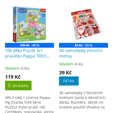
o
V
d
ý
u
p
k
i
t
s
ů
p
r
o
199 Kč
–40 %
59 Kč
–33 %
d
106 dílků Puzzle 3v1
3D samolepky Vánoční
u
prasátko Peppa TREFL
motivy
k
34852
Skladem
(4 ks)
Průměrné
t
Skladem
(3 ks)
hodnocení
39 Kč
ů
produktu
119 Kč
je
DETAIL
5,0
Do košíku
z
3D samolepky s Vánočním
5
Věk 3 roky + Licence Peppa
motivem Santy a Vánočních
hvězdiček.
Pig Značka Trefl Série
dárků. Rozměry: 28x30 cm
PUZZLE Počet prvků 106
Snadné použití! Vhodné na
Certifikáty, stanoviska, atesty
stěny, okna, zrcadla,