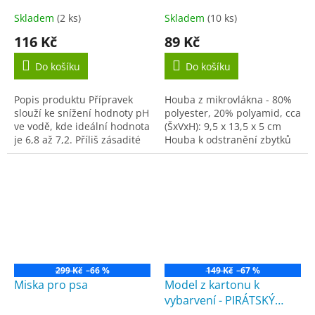
Skladem
(2 ks)
Skladem
(10 ks)
116 Kč
89 Kč
Do košíku
Do košíku
Popis produktu Přípravek
Houba z mikrovlákna - 80%
slouží ke snížení hodnoty pH
polyester, 20% polyamid, cca
ve vodě, kde ideální hodnota
(ŠxVxH): 9,5 x 13,5 x 5 cm
je 6,8 až 7,2. Příliš zásadité
Houba k odstranění zbytků
pH (vyšší než 7,2) totiž vede
hmyzu- 100% polyester, cca
k tvorbě různých
(ŠxVxH): 7 x 11 x 3,5 cm
minerálních...
Houba k...
299 Kč
–66 %
149 Kč
–67 %
Miska pro psa
Model z kartonu k
vybarvení - PIRÁTSKÝ