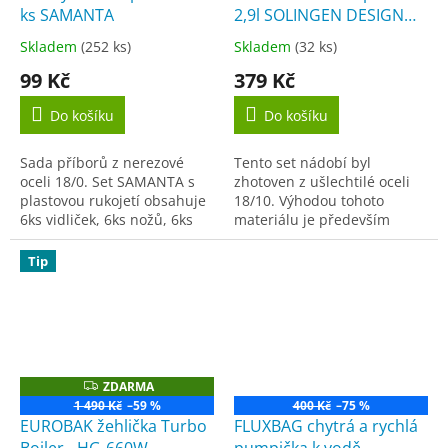
ks SAMANTA
2,9l SOLINGEN DESIGN
24x6,5cm
Skladem
(252 ks)
Skladem
(32 ks)
Průměrné
Průměrné
hodnocení
hodnocení
99 Kč
379 Kč
produktu
produktu
je
je
Do košíku
Do košíku
3,8
4,2
z
z
Sada příborů z nerezové
Tento set nádobí byl
5
5
oceli 18/0. Set SAMANTA s
zhotoven z ušlechtilé oceli
hvězdiček.
hvězdiček.
plastovou rukojetí obsahuje
18/10. Výhodou tohoto
6ks vidliček, 6ks nožů, 6ks
materiálu je především
polévkových lžic a 6ks
kvalita zpracování a
čajových lžiček. Ideální pro...
dlouhodobá využitelnost.
Tip
Tento materiál není jen
nejlepší...
ZDARMA
Z
D
1 490 Kč
–59 %
400 Kč
–75 %
A
EUROBAK žehlička Turbo
FLUXBAG chytrá a rychlá
R
M
Boiler - HG-660W
pumpička k vodě -