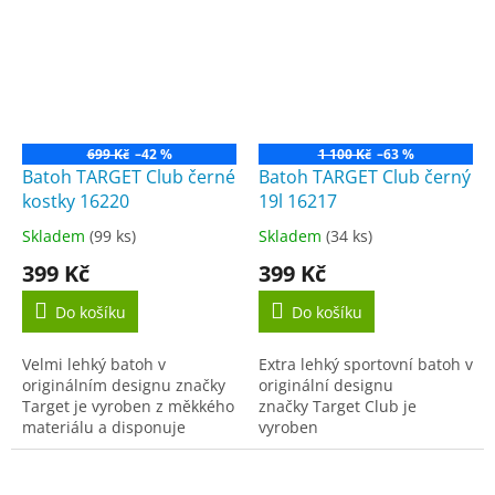
Sada obsahuje: 1x...
699 Kč
–42 %
1 100 Kč
–63 %
Batoh TARGET Club černé
Batoh TARGET Club černý
kostky 16220
19l 16217
Skladem
(99 ks)
Skladem
(34 ks)
Průměrné
Průměrné
hodnocení
hodnocení
399 Kč
399 Kč
produktu
produktu
je
je
Do košíku
Do košíku
3,7
4,3
z
z
Velmi lehký batoh v
Extra lehký sportovní batoh v
5
5
originálním designu značky
originální designu
hvězdiček.
hvězdiček.
Target je vyroben z měkkého
značky Target Club je
materiálu a disponuje
vyroben
prostornou komorou a
z měkkého materiálu a
malou přední zipovou
disponuje...
kapsičkou na drobnosti či