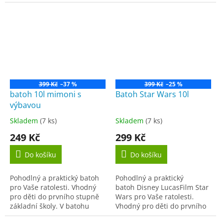
2vrstvý nepřilnavý povrch
rovná záda. Lehký a velmi
Dyflon Starry Sky je extra
odolný Velký prostor...
tvrdý a odolný proti...
399 Kč
–37 %
399 Kč
–25 %
batoh 10l mimoni s
Batoh Star Wars 10l
výbavou
Skladem
(7 ks)
Skladem
(7 ks)
Průměrné
Průměrné
hodnocení
hodnocení
249 Kč
299 Kč
produktu
produktu
je
je
Do košíku
Do košíku
4,5
5,0
z
z
Pohodlný a praktický batoh
Pohodlný a praktický
5
5
pro Vaše ratolesti. Vhodný
batoh Disney LucasFilm Star
hvězdiček.
hvězdiček.
pro děti do prvního stupně
Wars pro Vaše ratolesti.
základní školy. V batohu
Vhodný pro děti do prvního
nalezne díte s motivy
stupně základní školy. Je