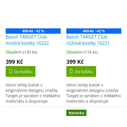
699 Kč
–42 %
699 Kč
–42 %
Batoh TARGET Club
Batoh TARGET Club
modré kostky 16222
růžové kostky 16221
Skladem
(130 ks)
Skladem
(116 ks)
Průměrné
Průměrné
hodnocení
hodnocení
399 Kč
399 Kč
produktu
produktu
je
je
Do košíku
Do košíku
3,8
5,0
z
z
Velmi lehký batoh v
Velmi lehký batoh v
5
5
originálním designu značky
originálním designu značky
hvězdiček.
hvězdiček.
Target je vyroben z měkkého
Target je vyroben z měkkého
materiálu a disponuje
materiálu a disponuje
prostornou komorou a
prostornou komorou a
malou přední zipovou
malou přední zipovou
Novinka
kapsičkou na drobnosti či
kapsičkou na drobnosti či
mobilní...
mobilní...