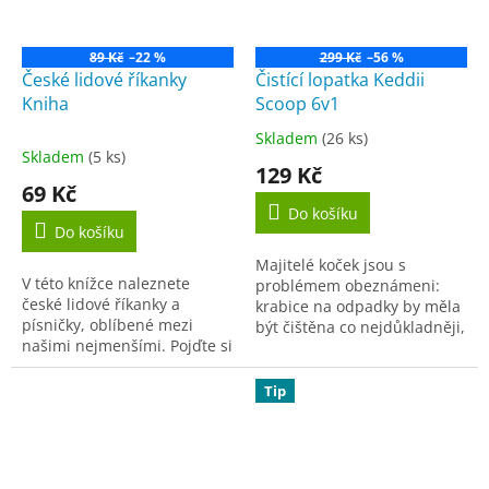
89 Kč
–22 %
299 Kč
–56 %
České lidové říkanky
Čistící lopatka Keddii
Kniha
Scoop 6v1
Skladem
(26 ks)
Průměrné
Skladem
(5 ks)
hodnocení
129 Kč
produktu
69 Kč
je
Do košíku
5,0
Do košíku
z
Majitelé koček jsou s
5
V této knížce naleznete
problémem obeznámeni:
hvězdiček.
české lidové říkanky a
krabice na odpadky by měla
písničky, oblíbené mezi
být čištěna co nejdůkladněji,
našimi nejmenšími. Pojďte si
ale co nejmenší množství
je říkat se svými dětmi a
odpadků by se mělo
prohlížejte si spolu s nimi i
promarnit. Běžné lopatky
Tip
pestré obrázky...
pro...