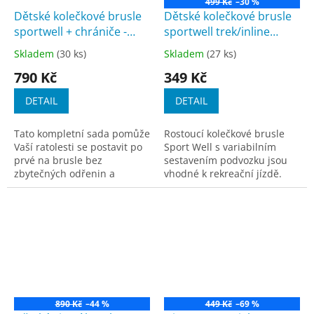
499 Kč
–30 %
Dětské kolečkové brusle
Dětské kolečkové brusle
sportwell + chrániče -
sportwell trek/inline
Modré
+ chrániče
Modré
Skladem
(30 ks)
Skladem
(27 ks)
Průměrné
Průměrné
hodnocení
hodnocení
790 Kč
349 Kč
produktu
produktu
je
je
DETAIL
DETAIL
4,5
4,7
z
z
Tato kompletní sada pomůže
Rostoucí kolečkové brusle
5
5
Vaší ratolesti se postavit po
Sport Well s variabilním
hvězdiček.
hvězdiček.
prvé na brusle bez
sestavením podvozku jsou
zbytečných odřenin a
vhodné k rekreační jízdě.
negativních vzpomínek.
Výhodou je změna velikosti
Kolečkové brusle sloužící k
stiskem jediného tlačítka.
rekreační jízdě pro...
890 Kč
–44 %
449 Kč
–69 %