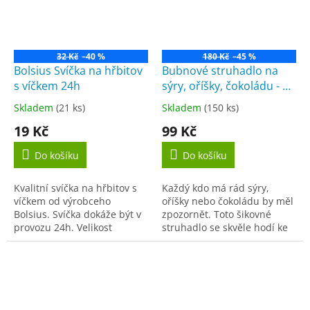
32 Kč
–40 %
180 Kč
–45 %
Bolsius Svíčka na hřbitov
Bubnové struhadlo na
s víčkem 24h
sýry, oříšky, čokoládu - 3
nástavce
Skladem
(21 ks)
Skladem
(150 ks)
Průměrné
Průměrné
hodnocení
hodnocení
19 Kč
99 Kč
produktu
produktu
je
je
Do košíku
Do košíku
5,0
2,8
z
z
Kvalitní svíčka na hřbitov s
Každý kdo má rád sýry,
5
5
víčkem od výrobceho
oříšky nebo čokoládu by měl
hvězdiček.
hvězdiček.
Bolsius. Svíčka dokáže být v
zpozornět. Toto šikovné
provozu 24h. Velikost
struhadlo se skvěle hodí ke
110x45x45
strouhání sýrů, oříšků nebo
čokolády jak do pokrmů
nebo na Váš stůl,....