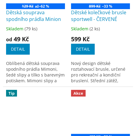
129 Kč
až
–62 %
899 Kč
–33 %
Dětská souprava
Dětské kolečkové brusle
spodního prádla Minion
sportwell - ČERVENÉ
Skladem
(79 ks)
Skladem
(2 ks)
Průměrné
Průměrné
hodnocení
hodnocení
49 Kč
599 Kč
od
produktu
produktu
je
je
DETAIL
DETAIL
4,5
5,0
z
z
Oblíbená dětská souprava
Nový design dětské
5
5
spodního prádla Mimoni,
roztahovací brusle, určené
hvězdiček.
hvězdiček.
šedé slipy a tílko s barevným
pro rekreační a kondiční
potiskem. Mimoni slipy a
bruslení. Střední zátěž,
tílko vyrobené ze 60% bavlny
začínající i pokročilí bruslaři.
a 40% polyesteru. Výhoda
Brusle mají jednoduchý a
Tip
Akce
pevného...
pohodlný systém...