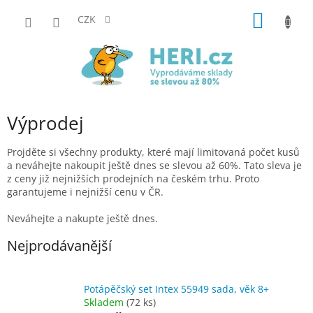
Přejít
NÁKUP
na
CZK
obsah
KOŠÍK
Výprodej
Projděte si všechny produkty, které mají limitovaná počet kusů
a neváhejte nakoupit ještě dnes se slevou až 60%. Tato sleva je
z ceny již nejnižších prodejních na českém trhu. Proto
garantujeme i nejnižší cenu v ČR.
Neváhejte a nakupte ještě dnes.
Nejprodávanější
Potápěčský set Intex 55949 sada, věk 8+
Skladem
(72 ks)