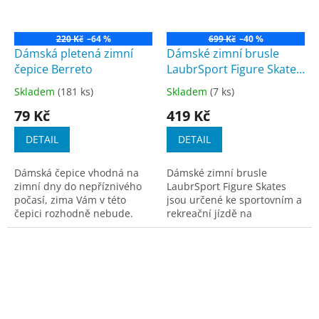
220 Kč
–64 %
699 Kč
–40 %
Dámská pletená zimní
Dámské zimní brusle
čepice Berreto
LaubrSport Figure Skates
bílé vel. 31-41
Skladem
(181 ks)
Skladem
(7 ks)
Průměrné
Průměrné
hodnocení
hodnocení
79 Kč
419 Kč
produktu
produktu
je
je
DETAIL
DETAIL
5,0
3,3
z
z
Dámská čepice vhodná na
Dámské zimní brusle
5
5
zimní dny do nepříznivého
LaubrSport Figure Skates
hvězdiček.
hvězdiček.
počasí, zima Vám v této
jsou určené ke sportovním a
čepici rozhodně nebude.
rekreační jízdě na
Velikosti jsou pouze
přírodních nebo umělých
orientační. Uvedeny jsou
ledových plochách.
rozměry produktu, nikoliv
těla....