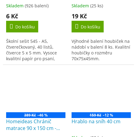
Skladem
(926 balení)
Skladem
(25 ks)
Průměrné
Průměrné
hodnocení
hodnocení
6 Kč
19 Kč
produktu
produktu
je
je
Do košíku
Do košíku
5,0
5,0
z
z
Školní sešit 545 - A5,
Výhodné balení houbiček na
5
5
čtverečkovaný, 40 listů,
nádobí v balení 8 ks. Kvalitní
hvězdiček.
hvězdiček.
čtverce 5 x 5 mm. Vysoce
houbičky o rozměru
kvalitní papír pro psaní,
70x75x45mm.
kreslení i rýsování. A5
čtverečkovaný 40 listů
Množstevní...
389 Kč
–46 %
159 Kč
–12 %
Homeideas Chránič
Hrablo na sníh 40 cm
matrace 90 x 150 cm -
Nepropustný froté