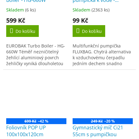
A
Víceúčelová 3 v 1
Skladem
(6 ks)
Skladem
(2363 ks)
Průměrné
Průměrné
hodnocení
hodnocení
599 Kč
99 Kč
produktu
produktu
je
je
Do košíku
Do košíku
3,5
3,3
z
z
EUROBAK Turbo Boiler - HG-
Multifunkční pumpička
5
5
660W Téměř nezničitelný
FLUXBAG. Chytrá alternativa
hvězdiček.
hvězdiček.
žehlící aluminiový povrch
k vzduchovému čerpadlu
žehličky vyniká dlouholetou
Jedním dechem snadno
životností proti
nafoukněte nafukovací
poškrábání.Pokrokový žehlící
matrace, plavecká zvířata.
systém s parní tlakovou...
Naplněny
vzduchem. Kromě...
699 Kč
–42 %
249 Kč
–20 %
Foliovník POP UP
Gymnastický míč Ci21
100x100x120cm
55cm s pumpičkou