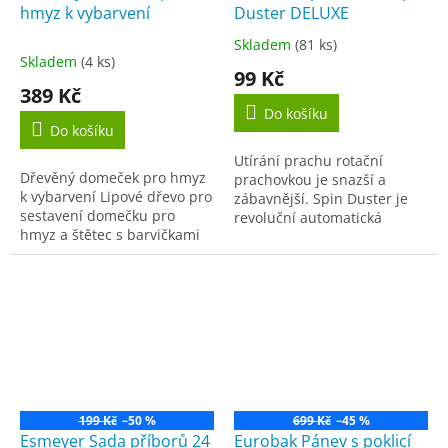
hmyz k vybarvení
Duster DELUXE
Skladem
(81 ks)
Průměrné
Skladem
(4 ks)
hodnocení
99 Kč
produktu
389 Kč
je
Do košíku
3,4
Do košíku
z
Utírání prachu rotační
5
Dřevěný domeček pro hmyz
prachovkou je snazší a
hvězdiček.
k vybarvení Lipové dřevo pro
zábavnější. Spin Duster je
sestavení domečku pro
revoluční automatická
hmyz a štětec s barvičkami
prachovka, která až
pro vymalovaní.
neuvěřitelně usnadní a
Parametry:Materiál:
zpohodlní utírání prachu.
dřevoRozměry: 20 x 29,7 x
Balení...
7...
199 Kč
–50 %
699 Kč
–45 %
Esmeyer Sada příborů 24
Eurobak Pánev s poklicí