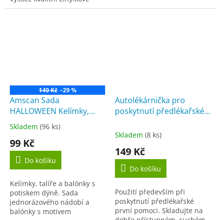
mikrovlákno zajišťuje
nemusí umývat, po použití je
snadné čištění. Mikrovlákno
zrátka...
velmi dobře přitahuje...
140 Kč
–29 %
Amscan Sada
Autolékárnička pro
HALLOWEEN Kelímky,
poskytnutí předlékařské
talíře, balonky Dýně 22ks
první pomoci - plastová
Skladem
(96 ks)
Průměrné
Skladem
(8 ks)
hodnocení
99 Kč
produktu
149 Kč
je
Do košíku
5,0
Do košíku
z
Kelímky, talíře a balónky s
5
Použití především při
potiskem dýně. Sada
hvězdiček.
poskytnutí předlékařské
jednorázového nádobí a
první pomoci. Skladujte na
balónky s motivem
dobře přístupném, suchém