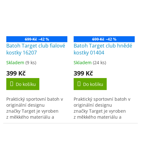
mobilní...
699 Kč
–42 %
699 Kč
–42 %
Batoh Target club fialové
Batoh Target club hnědé
kostky 16207
kostky 01404
Skladem
(9 ks)
Skladem
(24 ks)
Průměrné
Průměrné
hodnocení
hodnocení
399 Kč
399 Kč
produktu
produktu
je
je
Do košíku
Do košíku
4,5
4,5
z
z
Praktický sportovní batoh v
Praktický sportovní batoh v
5
5
originální designu
originální designu
hvězdiček.
hvězdiček.
značky Target je vyroben
značky Target je vyroben
z měkkého materiálu a
z měkkého materiálu a
disponuje
disponuje
dvěma prostornými oddělenými...
dvěma prostornými oddělenými.