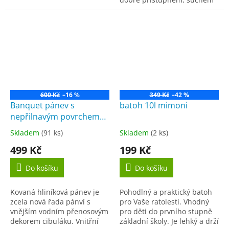
HALLOWEEN perfektně
a čistém místě. Nevystavujte
doladí Vaší párty. Jejich
přímému slunečnímu záření
velkou výhodou je, že se
a vysokým teplotám....
nemusí...
600 Kč
–16 %
349 Kč
–42 %
Banquet pánev s
batoh 10l mimoni
nepřilnavým povrchem
Onion 26 x 5 cm
Skladem
(91 ks)
Skladem
(2 ks)
Průměrné
Průměrné
hodnocení
hodnocení
499 Kč
199 Kč
produktu
produktu
je
je
Do košíku
Do košíku
5,0
4,5
z
z
Kovaná hliníková pánev je
Pohodlný a praktický batoh
5
5
zcela nová řada pánví s
pro Vaše ratolesti. Vhodný
hvězdiček.
hvězdiček.
vnějším vodním přenosovým
pro děti do prvního stupně
dekorem cibuláku. Vnitřní
základní školy. Je lehký a drží