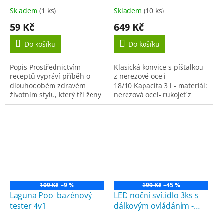
Skladem
(1 ks)
Skladem
(10 ks)
59 Kč
649 Kč
Do košíku
Do košíku
Popis Prostřednictvím
Klasická konvice s píšťalkou
receptů vypráví příběh o
z nerezové oceli
dlouhodobém zdravém
18/10 Kapacita 3 l - materiál:
životním stylu, který tři ženy
nerezová ocel- rukojeť z
středního věku žijí už léta.
kvalitního plastu- funkční
Každá ho pojímá trochu
píšťalka- pohodlné otevírání
jinak, všechny se však...
a nalévání jednou...
109 Kč
–9 %
399 Kč
–45 %
Laguna Pool bazénový
LED noční svítidlo 3ks s
tester 4v1
dálkovým ovládáním -
Baterie Centrum BN0003