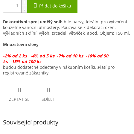
Přidat do košíku
Dekorativní sprej umělý sníh
bílé barvy, ideální pro vytvoření
kouzelné vánoční atmosféry. Používá se k dekoraci oken,
výkladních skříní, výloh, zrcadel, větviček, apod.
Objem: 150 ml.
Množstevní slevy
-2% od 2 ks -4% od 5 ks -7% od 10 ks -10% od 50
ks -15% od 100 ks
budou dodatečně odečteny v nákupním košíku.Platí pro
registrované zákazníky.
ZEPTAT SE
SDÍLET
Související produkty