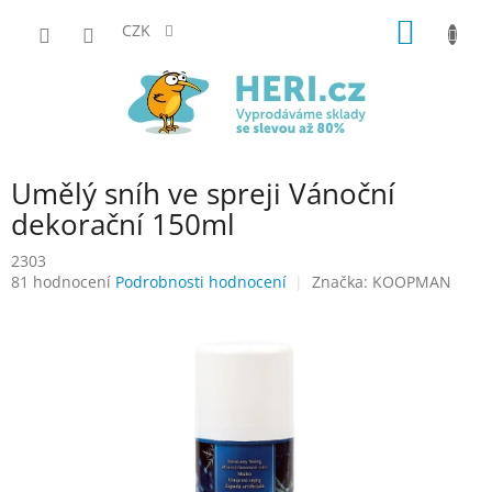
Přejít
NÁKUP
na
CZK
obsah
KOŠÍK
Umělý sníh ve spreji Vánoční
dekorační 150ml
2303
Průměrné
81 hodnocení
Podrobnosti hodnocení
Značka:
KOOPMAN
hodnocení
produktu
je
3,8
z
5
hvězdiček.