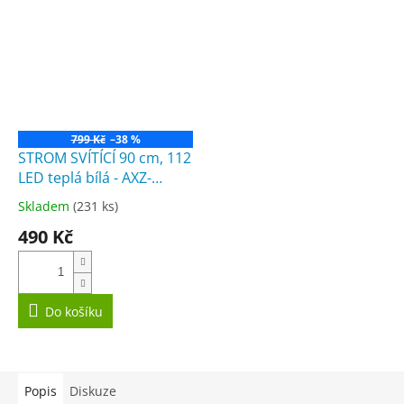
799 Kč
–38 %
STROM SVÍTÍCÍ 90 cm, 112
LED teplá bílá - AXZ-
200140
Skladem
(231 ks)
Průměrné
hodnocení
490 Kč
produktu
je
3,7
z
5
Do košíku
hvězdiček.
Popis
Diskuze