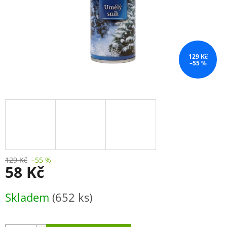
129 Kč
–55 %
129 Kč
–55 %
58 Kč
Měrná
Skladem
(652 ks)
cena: