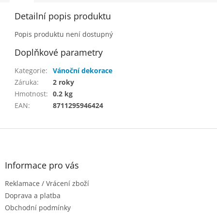
Detailní popis produktu
Popis produktu není dostupný
Doplňkové parametry
Kategorie
:
Vánoční dekorace
Záruka
:
2 roky
Hmotnost
:
0.2 kg
EAN
:
8711295946424
Z
á
p
a
Informace pro vás
t
Reklamace / Vrácení zboží
í
Doprava a platba
Obchodní podmínky