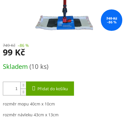
749 Kč
–86 %
749 Kč
–86 %
99 Kč
Měrná
Skladem
(10 ks)
cena:
Přidat do košíku
rozměr mopu 40cm x 10cm
rozměr návleku 43cm x 13cm