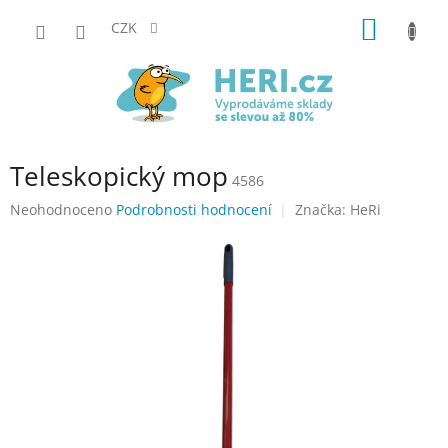
Přejít
NÁKUP
na
CZK
obsah
KOŠÍK
Teleskopický mop
4586
Průměrné
Neohodnoceno
Podrobnosti hodnocení
Značka:
HeRi
hodnocení
produktu
je
0,0
z
5
hvězdiček.