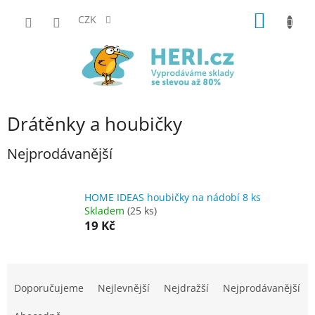
Přejít
NÁKUP
na
CZK
obsah
KOŠÍK
Drátěnky a houbičky
Nejprodávanější
HOME IDEAS houbičky na nádobí 8 ks
Skladem
(25 ks)
19 Kč
Ř
a
Doporučujeme
Nejlevnější
Nejdražší
Nejprodávanější
z