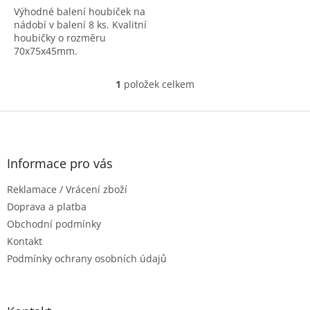
Výhodné balení houbiček na
5
nádobí v balení 8 ks. Kvalitní
hvězdiček.
houbičky o rozměru
70x75x45mm.
1
položek celkem
O
v
l
Z
á
á
d
p
a
a
Informace pro vás
c
t
í
Reklamace / Vrácení zboží
í
p
r
Doprava a platba
v
Obchodní podmínky
k
Kontakt
y
Podmínky ochrany osobních údajů
v
ý
p
i