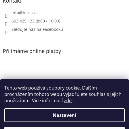
Kontakt
s
u
info
@
heri.cz
603 425 133 (8:00 - 16:00)
Sledujte nás na Facebooku
Přijímáme online platby
Tento web používá soubory cookie. Dalším
Patička
procházením tohoto webu vyjadřujete souhlas s jejich
používáním. Více informací
zde
.
Nastavení
Vytvořil Shoptet