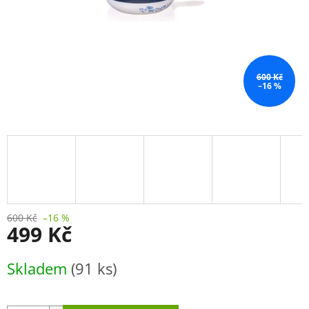
600 Kč
–16 %
600 Kč
–16 %
499 Kč
Měrná
Skladem
(91 ks)
cena: