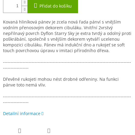
Přidat do košíku
Kovaná hliníková pánev je zcela nová řada pánví s vnějším
vodním přenosovým dekorem cibuláku. Vnitřní 2vrstvý
nepřilnavý povrch Dyflon Starry Sky je extra tvrdý a odolný proti
poškrábání, společně s vnějším dekorem vytváří ucelenou
kompozici cibuláku. Pánev má indukční dno a rukojeť se soft
touch povrchovou úpravu v imitaci přírodního dřeva.
-------------------------------------------------------------------------------------
-----------------
Dřevěné rukojeti mohou nést drobné odřeniny. Na funkci
pánve toto nemá vliv.
-------------------------------------------------------------------------------------
-----------------
Detailní informace