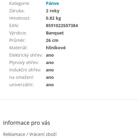
Kategorie
:
Pánve
Záruka
:
2 roky
Hmotnost
:
0.82 kg
EAN
:
8591022507384
Výrobce
:
Banquet
Průměr
:
26 cm
Materiál
:
hliníkové
Elektrický ohřev
:
ano
Plynový ohřev
:
ano
Indukční ohřev
:
ano
na smažení
:
ano
univerzální
:
ano
Z
á
p
a
Informace pro vás
t
Reklamace / Vrácení zboží
í