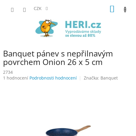
Přejít
NÁKUP
na
CZK
obsah
KOŠÍK
Banquet pánev s nepřilnavým
povrchem Onion 26 x 5 cm
2734
Průměrné
1 hodnocení
Podrobnosti hodnocení
Značka:
Banquet
hodnocení
produktu
je
5,0
z
5
hvězdiček.