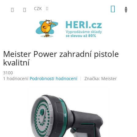
Přejít
NÁKUP
na
CZK
obsah
KOŠÍK
Meister Power zahradní pistole
kvalitní
3100
Průměrné
1 hodnocení
Podrobnosti hodnocení
Značka:
Meister
hodnocení
produktu
je
5,0
z
5
hvězdiček.