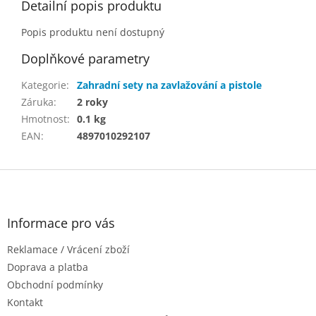
Detailní popis produktu
Popis produktu není dostupný
Doplňkové parametry
Kategorie
:
Zahradní sety na zavlažování a pistole
Záruka
:
2 roky
Hmotnost
:
0.1 kg
EAN
:
4897010292107
Z
á
p
a
Informace pro vás
t
Reklamace / Vrácení zboží
í
Doprava a platba
Obchodní podmínky
Kontakt