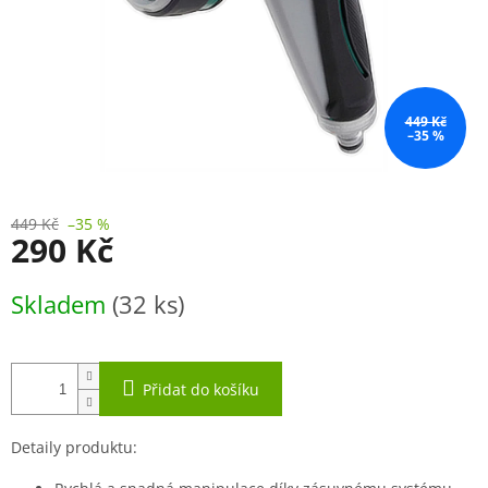
449 Kč
–35 %
449 Kč
–35 %
290 Kč
Měrná
Skladem
(32 ks)
cena:
Přidat do košíku
Detaily produktu: