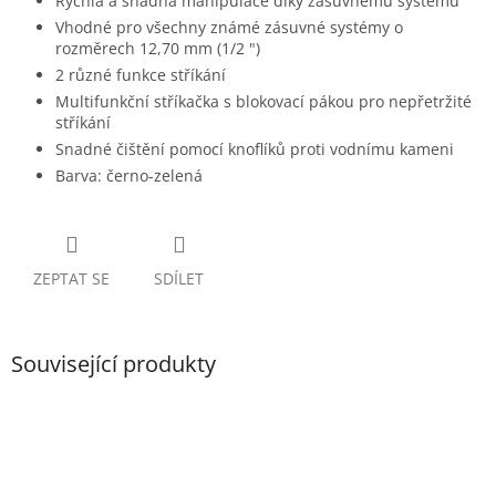
Rychlá a snadná manipulace díky zásuvnému systému
Vhodné pro všechny známé zásuvné systémy o
rozměrech 12,70 mm (1/2 ")
2 různé funkce stříkání
Multifunkční stříkačka s blokovací pákou pro nepřetržité
stříkání
Snadné čištění pomocí knoflíků proti vodnímu kameni
Barva: černo-zelená
ZEPTAT SE
SDÍLET
Související produkty