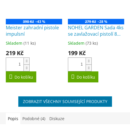
390 Kč
–43 %
279 Kč
–28 %
Meister zahradní pistole
NOHEL GARDEN Sada 4ks
impulsní
se zavlažovací pistolí 8
polohová
Skladem
(11 ks)
Skladem
(73 ks)
Průměrné
Průměrné
hodnocení
hodnocení
219 Kč
199 Kč
produktu
produktu
je
je
5,0
5,0
z
z
5
5
Do košíku
Do košíku
hvězdiček.
hvězdiček.
ZOBRAZIT VŠECHNY SOUVISEJÍCÍ PRODUKTY
Popis
Podobné (4)
Diskuze