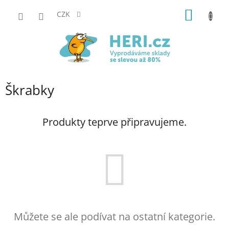
Přejít
NÁKUP
na
CZK
obsah
KOŠÍK
Škrabky
Produkty teprve připravujeme.
Můžete se ale podívat na ostatní kategorie.