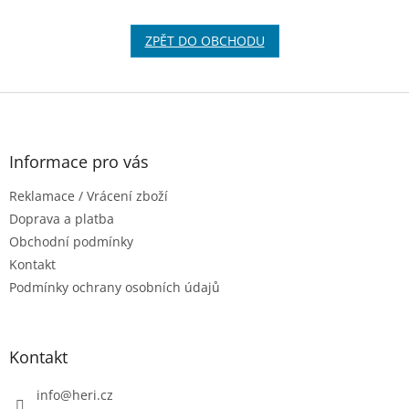
ZPĚT DO OBCHODU
Z
á
p
a
Informace pro vás
t
Reklamace / Vrácení zboží
í
Doprava a platba
Obchodní podmínky
Kontakt
Podmínky ochrany osobních údajů
Kontakt
info
@
heri.cz