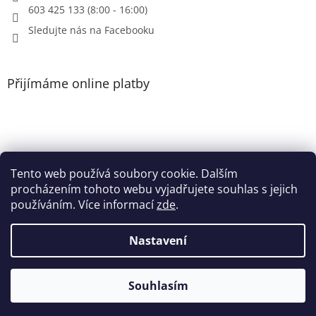
603 425 133 (8:00 - 16:00)
Sledujte nás na Facebooku
Přijímáme online platby
Tento web používá soubory cookie. Dalším
Patička
procházením tohoto webu vyjadřujete souhlas s jejich
používáním. Více informací
zde
.
Nastavení
Vytvořil Shoptet
Souhlasím
Copyright 2026
Heri.cz
. Všechna práva vyhrazena.