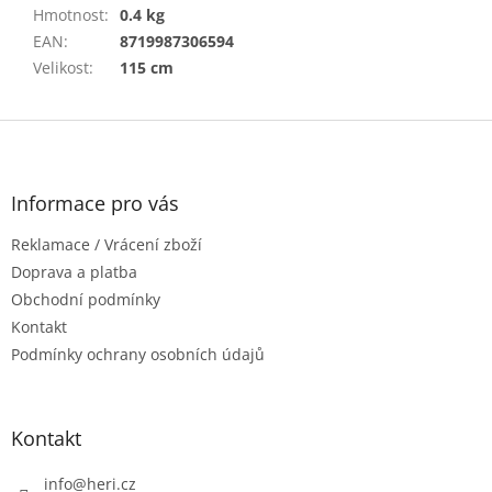
Hmotnost
:
0.4 kg
EAN
:
8719987306594
Velikost
:
115 cm
Z
á
p
a
Informace pro vás
t
Reklamace / Vrácení zboží
í
Doprava a platba
Obchodní podmínky
Kontakt
Podmínky ochrany osobních údajů
Kontakt
info
@
heri.cz