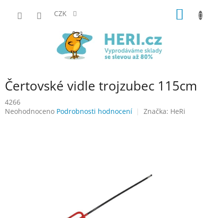
Přejít
NÁKUP
na
CZK
obsah
KOŠÍK
Čertovské vidle trojzubec 115cm
4266
Průměrné
Neohodnoceno
Podrobnosti hodnocení
Značka:
HeRi
hodnocení
produktu
je
0,0
z
5
hvězdiček.