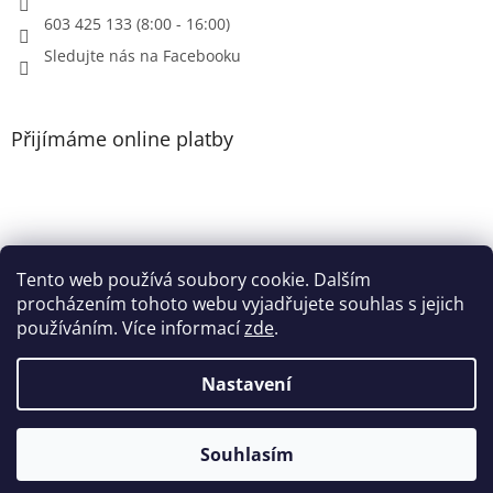
603 425 133 (8:00 - 16:00)
Sledujte nás na Facebooku
Přijímáme online platby
Tento web používá soubory cookie. Dalším
Patička
procházením tohoto webu vyjadřujete souhlas s jejich
používáním. Více informací
zde
.
Nastavení
Vytvořil Shoptet
Souhlasím
Copyright 2026
Heri.cz
. Všechna práva vyhrazena.