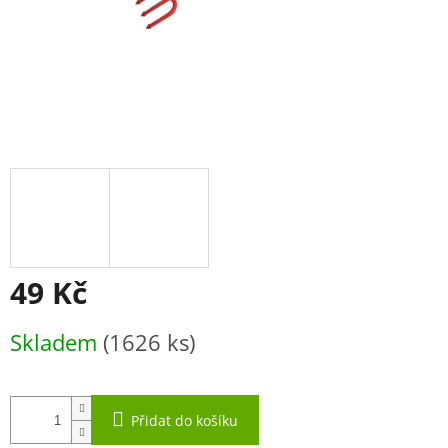
49 Kč
Měrná
Skladem
(1626 ks)
cena:
Přidat do košíku