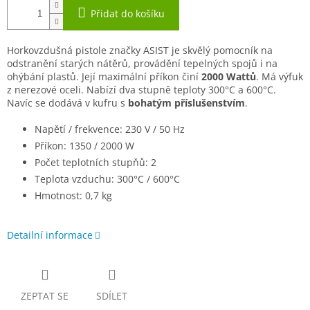
Přidat do košíku
Horkovzdušná pistole značky ASIST je skvělý pomocník na
odstranění starých nátěrů, provádění tepelných spojů i na
ohýbání plastů. Její maximální příkon činí
2000 Wattů
. Má výfuk
z nerezové oceli. Nabízí dva stupně teploty 300°C a 600°C.
Navíc se dodává v kufru s
bohatým příslušenstvím
.
Napětí / frekvence: 230 V / 50 Hz
Příkon: 1350 / 2000 W
Počet teplotních stupňů: 2
Teplota vzduchu: 300°C / 600°C
Hmotnost: 0,7 kg
Detailní informace
ZEPTAT SE
SDÍLET