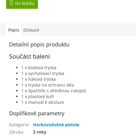
Do košíku
Popis
Diskuze
Detailní popis produktu
Součást balení
1 x bodová tryska
1 x vychylovací tryska
1 x háková tryska
1 x tryska na ochranu skla
1 x špachtle s dřevěnou rukojetí
1 x plastový kufr
1 x manuál k obsluze
Doplňkové parametry
Kategorie
:
Horkovzdušné pistole
Záruka
:
2 roky