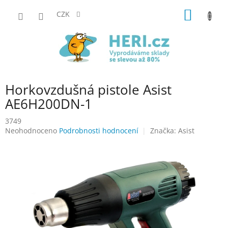
Přejít
NÁKUP
na
CZK
obsah
KOŠÍK
Horkovzdušná pistole Asist
AE6H200DN-1
3749
Průměrné
Neohodnoceno
Podrobnosti hodnocení
Značka:
Asist
hodnocení
produktu
je
0,0
z
5
hvězdiček.