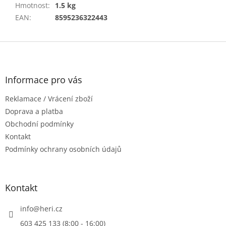
Hmotnost
:
1.5 kg
EAN
:
8595236322443
Z
á
p
a
Informace pro vás
t
Reklamace / Vrácení zboží
í
Doprava a platba
Obchodní podmínky
Kontakt
Podmínky ochrany osobních údajů
Kontakt
info
@
heri.cz
603 425 133 (8:00 - 16:00)