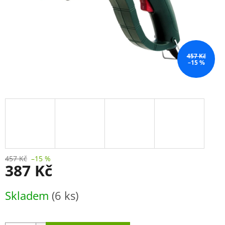
457 Kč
–15 %
457 Kč
–15 %
387 Kč
Měrná
Skladem
(6 ks)
cena: