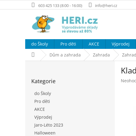
Přejít
603 425 133 (8:00 - 16:00)
info@heri.cz
na
obsah
do Školy
Pro děti
AKCE
Výprodej
Domů
Dům a zahrada
Zahrada
Zahrad
P
Kla
o
Přeskočit
s
Kategorie
Průměr
Neoho
kategorie
t
hodnoc
r
produk
do Školy
a
je
Pro děti
n
0,0
AKCE
z
n
5
í
Výprodej
hvězdič
p
Jaro-Léto 2023
a
Halloween