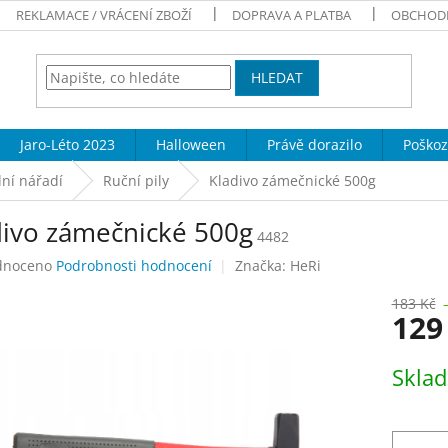
REKLAMACE / VRÁCENÍ ZBOŽÍ
DOPRAVA A PLATBA
OBCHOD
HLEDAT
Jaro-Léto 2023
Halloween
Právě dorazilo
Poškoz
ní nářadí
Ruční pily
Kladivo zámečnické 500g
divo zámečnické 500g
4482
né
dnoceno
Podrobnosti hodnocení
Značka:
HeRi
ení
tu
183 Kč
129
Měrná
Skla
cena:
ek.