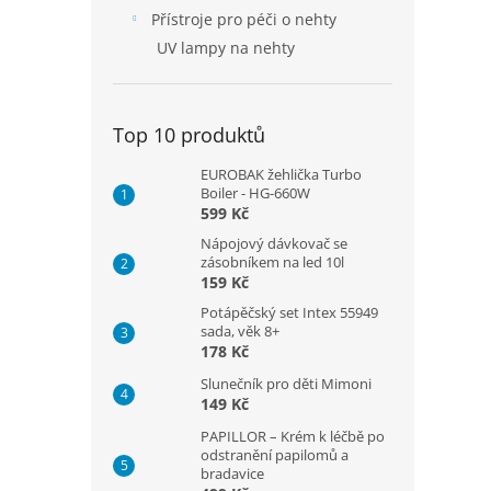
Přístroje pro péči o nehty
UV lampy na nehty
Top 10 produktů
EUROBAK žehlička Turbo
Boiler - HG-660W
599 Kč
Nápojový dávkovač se
zásobníkem na led 10l
159 Kč
Potápěčský set Intex 55949
sada, věk 8+
178 Kč
Slunečník pro děti Mimoni
149 Kč
PAPILLOR – Krém k léčbě po
odstranění papilomů a
bradavice