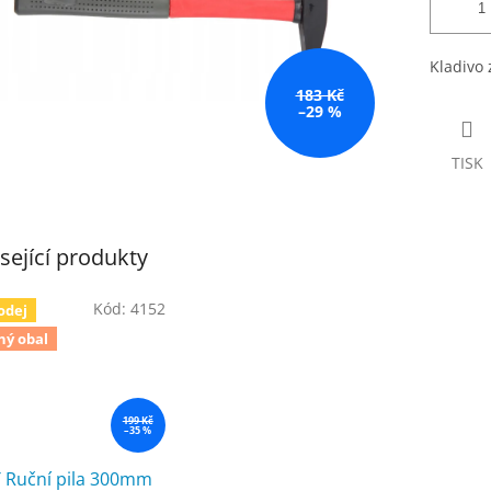
Kladivo
183 Kč
–29 %
TISK
sející produkty
Kód:
4152
odej
ný obal
199 Kč
–35 %
T Ruční pila 300mm