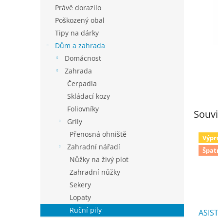
n
Právě dorazilo
e
Poškozený obal
l
Tipy na dárky
Dům a zahrada
Domácnost
Zahrada
Čerpadla
Skládací kozy
Foliovníky
Souvi
Grily
Přenosná ohniště
Výpr
Zahradní nářadí
Špat
Nůžky na živý plot
Zahradní nůžky
Sekery
Lopaty
Ruční pily
ASIS