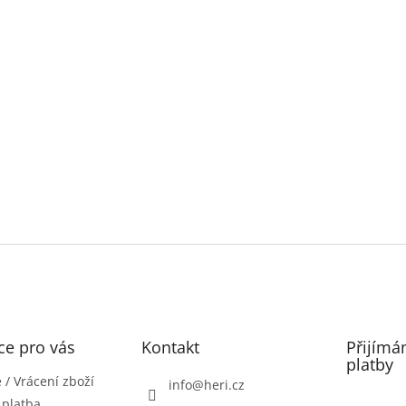
ce pro vás
Kontakt
Přijímá
platby
/ Vrácení zboží
info
@
heri.cz
 platba