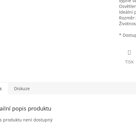
vypne se
Osvětlen
Ideální
Rozměr
Životnos
* Dostup
TISK
s
Diskuze
ailní popis produktu
s produktu není dostupný