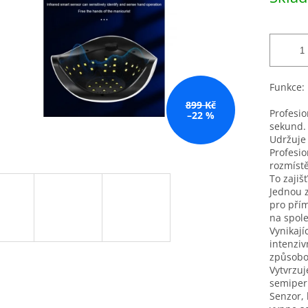
ek.
Funkce:
899 Kč
Profesi
–22 %
sekund.
Udržuje 
Profesio
rozmístě
To zajiš
Jednou z
pro pří
na spole
Vynikají
intenziv
způsobov
Vytvrzuj
semiper
Senzor, 