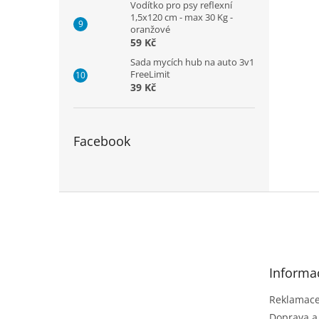
Vodítko pro psy reflexní
1,5x120 cm - max 30 Kg -
oranžové
59 Kč
Sada mycích hub na auto 3v1
FreeLimit
39 Kč
Facebook
Z
á
p
a
t
Informa
í
Reklamace 
Doprava a