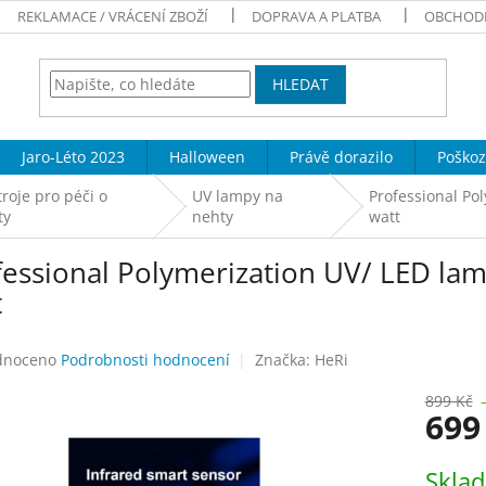
REKLAMACE / VRÁCENÍ ZBOŽÍ
DOPRAVA A PLATBA
OBCHOD
HLEDAT
Jaro-Léto 2023
Halloween
Právě dorazilo
Poškoz
troje pro péči o
UV lampy na
Professional Po
ty
nehty
watt
fessional Polymerization UV/ LED la
t
né
dnoceno
Podrobnosti hodnocení
Značka:
HeRi
ení
tu
899 Kč
699
Měrná
Skla
cena: