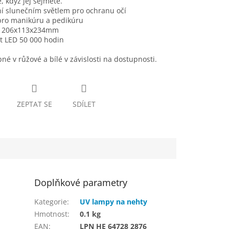
, když jej sejmete.
í slunečním světlem pro ochranu očí
 pro manikúru a pedikúru
: 206x113x234mm
t LED 50 000 hodin
né v růžové a bílé v závislosti na dostupnosti.
ZEPTAT SE
SDÍLET
Doplňkové parametry
Kategorie
:
UV lampy na nehty
Hmotnost
:
0.1 kg
EAN
:
LPN HE 64728 2876