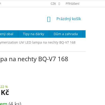
NÍ PODMÍNKY
KONTAKT
CZK
PODMÍNKY OCHRANY OSOBNÍCH ÚD
Přihlášení
NÁKUPNÍ
Prázdný košík
KOŠÍK
ený obal
Tipy na dárky
Dům a zahrada
Domácí spo
lymerization UV/ LED lampa na nechty BQ-V7 168
mpa na nechty BQ-V7 168
–22 %
 Kč
dem
(4 ks)