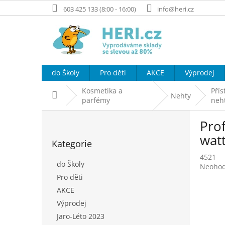
Přejít
603 425 133 (8:00 - 16:00)
info@heri.cz
na
obsah
do Školy
Pro děti
AKCE
Výprodej
Kosmetika a
Přís
Domů
Nehty
parfémy
neh
P
Pro
o
Přeskočit
s
wat
Kategorie
kategorie
t
4521
r
do Školy
Průměr
Neoho
a
hodnoc
Pro děti
n
produk
AKCE
n
je
í
Výprodej
0,0
p
z
Jaro-Léto 2023
5