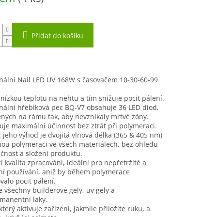
Přidat do košíku
onální Nail LED UV 168W s časovačem 10-30-60-99
nízkou teplotu na nehtu a tím snižuje pocit pálení.
nální hřebíková pec BQ-V7 obsahuje 36 LED diod,
ných na rámu tak, aby nevznikaly mrtvé zóny.
ťuje maximální účinnost bez ztrát při polymeraci.
 jeho výhod je dvojitá vlnová délka (365 & 405 nm)
mou polymeraci ve všech materiálech, bez ohledu
čnost a složení produktu.
cí kvalita zpracování, ideální pro nepřetržité a
ní používání, aniž by během polymerace
alo pocit pálení.
e všechny builderové gely, uv gely a
manentní laky.
který aktivuje zařízení, jakmile přiložíte ruku, a