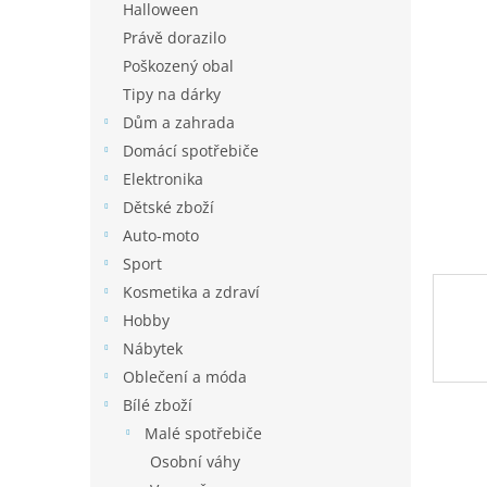
a
Halloween
hvězdič
n
Právě dorazilo
e
Poškozený obal
l
Tipy na dárky
Dům a zahrada
Domácí spotřebiče
Elektronika
Dětské zboží
Auto-moto
Sport
Kosmetika a zdraví
Hobby
Nábytek
Oblečení a móda
Bílé zboží
Malé spotřebiče
Osobní váhy