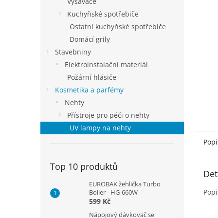
Vysavače
Kuchyňské spotřebiče
Ostatní kuchyňské spotřebiče
Domácí grily
Stavebniny
Elektroinstalační materiál
Požární hlásiče
Kosmetika a parfémy
Nehty
Přístroje pro péči o nehty
UV lampy na nehty
Popi
Top 10 produktů
Det
EUROBAK žehlička Turbo
Popi
Boiler - HG-660W
599 Kč
Nápojový dávkovač se