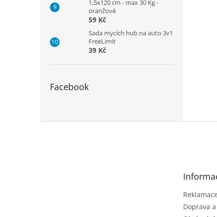
1,5x120 cm - max 30 Kg -
oranžové
59 Kč
Sada mycích hub na auto 3v1
FreeLimit
39 Kč
Facebook
Z
á
p
a
t
Informa
í
Reklamace 
Doprava a