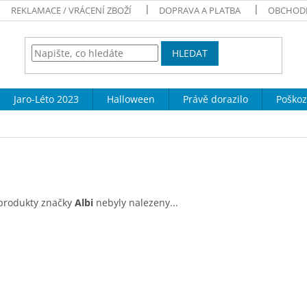
REKLAMACE / VRÁCENÍ ZBOŽÍ
DOPRAVA A PLATBA
OBCHOD
HLEDAT
Jaro-Léto 2023
Halloween
Právě dorazilo
Poškoz
produkty značky
Albi
nebyly nalezeny...