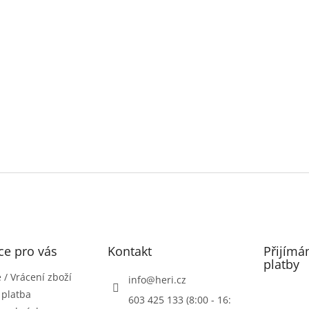
ce pro vás
Kontakt
Přijímá
platby
/ Vrácení zboží
info
@
heri.cz
 platba
603 425 133 (8:00 - 16: