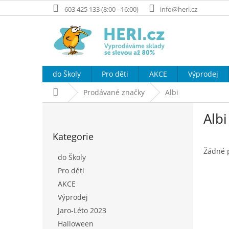
Přejít
603 425 133 (8:00 - 16:00)
info@heri.cz
na
obsah
do Školy
Pro děti
AKCE
Výprodej
Domů
Prodávané značky
Albi
P
Albi
o
Přeskočit
s
Kategorie
kategorie
t
r
Žádné 
do Školy
a
Pro děti
n
AKCE
n
í
Výprodej
p
Jaro-Léto 2023
a
Halloween