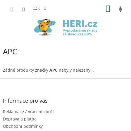
Přejít
NÁKUP
na
CZK
obsah
KOŠÍK
APC
Žádné produkty značky
APC
nebyly nalezeny...
Z
á
p
a
Informace pro vás
t
Reklamace / Vrácení zboží
í
Doprava a platba
Obchodní podmínky