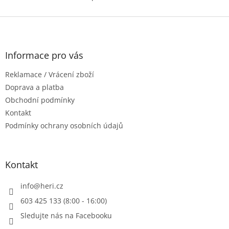
O
velmi dobře přitahuje...
v
l
Z
á
á
d
p
a
a
Informace pro vás
c
t
í
Reklamace / Vrácení zboží
í
p
r
Doprava a platba
v
Obchodní podmínky
k
Kontakt
y
Podmínky ochrany osobních údajů
v
ý
p
i
Kontakt
s
u
info
@
heri.cz
603 425 133 (8:00 - 16:00)
Sledujte nás na Facebooku