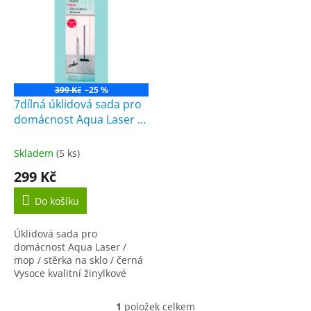
r
p
o
i
d
s
u
p
k
r
t
o
ů
399 Kč
–25 %
d
7dílná úklidová sada pro
u
domácnost Aqua Laser /
k
mop / stěrka na sklo /
t
tyrkysová
Skladem
(5 ks)
ů
299 Kč
Do košíku
Úklidová sada pro
domácnost Aqua Laser /
mop / stěrka na sklo / černá
Vysoce kvalitní žinylkové
mikrovlákno zajišťuje
snadné čištění. Mikrovlákno
1
položek celkem