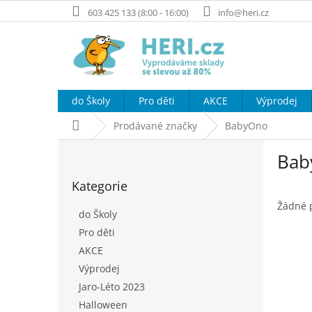
Přejít
603 425 133 (8:00 - 16:00)
info@heri.cz
na
obsah
do Školy
Pro děti
AKCE
Výprodej
Domů
Prodávané značky
BabyOno
P
Bab
o
Přeskočit
s
Kategorie
kategorie
t
r
Žádné 
do Školy
a
Pro děti
n
AKCE
n
í
Výprodej
p
Jaro-Léto 2023
a
Halloween