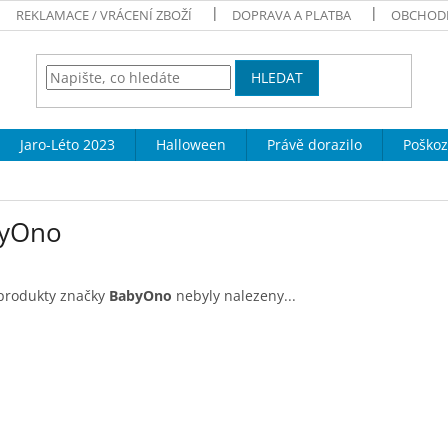
REKLAMACE / VRÁCENÍ ZBOŽÍ
DOPRAVA A PLATBA
OBCHOD
HLEDAT
Jaro-Léto 2023
Halloween
Právě dorazilo
Poškoz
yOno
produkty značky
BabyOno
nebyly nalezeny...