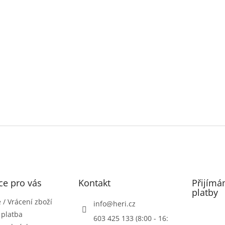
ce pro vás
Kontakt
Přijímá
platby
/ Vrácení zboží
info
@
heri.cz
 platba
603 425 133 (8:00 - 16: