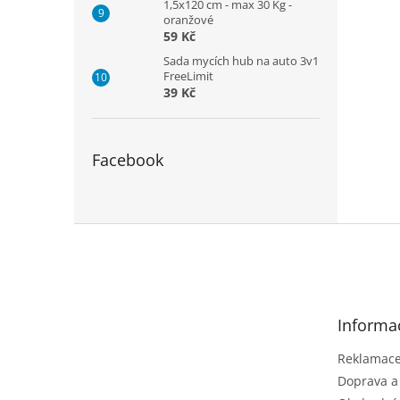
1,5x120 cm - max 30 Kg -
oranžové
59 Kč
Sada mycích hub na auto 3v1
FreeLimit
39 Kč
Facebook
Z
á
p
a
t
Informa
í
Reklamace 
Doprava a