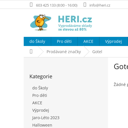
Přejít
603 425 133 (8:00 - 16:00)
info@heri.cz
na
obsah
do Školy
Pro děti
AKCE
Výprodej
Domů
Prodávané značky
Gotel
P
Got
o
Přeskočit
s
Kategorie
kategorie
t
r
Žádné 
do Školy
a
Pro děti
n
AKCE
n
í
Výprodej
p
Jaro-Léto 2023
a
Halloween