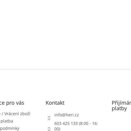
ce pro vás
Kontakt
Přijímá
platby
/ Vrácení zboží
info
@
heri.cz
 platba
603 425 133 (8:00 - 16:
 podmínky
00)