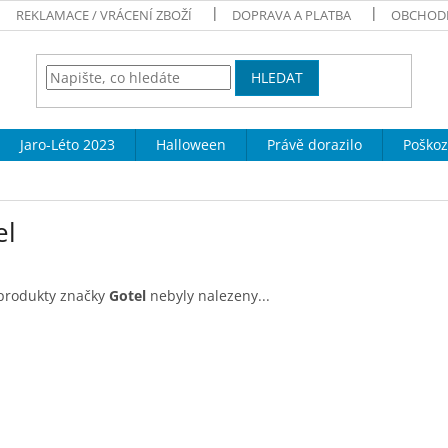
REKLAMACE / VRÁCENÍ ZBOŽÍ
DOPRAVA A PLATBA
OBCHOD
HLEDAT
Jaro-Léto 2023
Halloween
Právě dorazilo
Poškoz
el
produkty značky
Gotel
nebyly nalezeny...