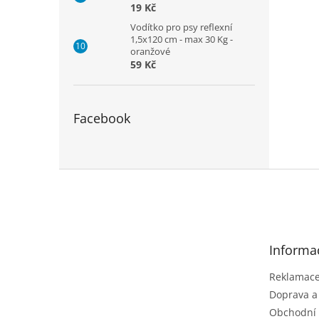
19 Kč
Vodítko pro psy reflexní
1,5x120 cm - max 30 Kg -
oranžové
59 Kč
Facebook
Z
á
p
a
t
Informa
í
Reklamace 
Doprava a
Obchodní