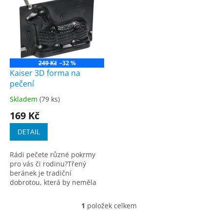
r
p
o
i
d
s
u
p
k
r
t
o
ů
249 Kč
–32 %
d
Kaiser 3D forma na
u
pečení
k
Skladem
(79 ks)
Průměrné
t
hodnocení
169 Kč
ů
produktu
je
DETAIL
3,3
z
Rádi pečete různé pokrmy
5
pro vás či rodinu?Třený
hvězdiček.
beránek je tradiční
dobrotou, která by neměla
chybět na žádné velikonoční
tabuli. Pak vás jistě nadchne
1
položek celkem
O
kvalitní forma 3D forma...