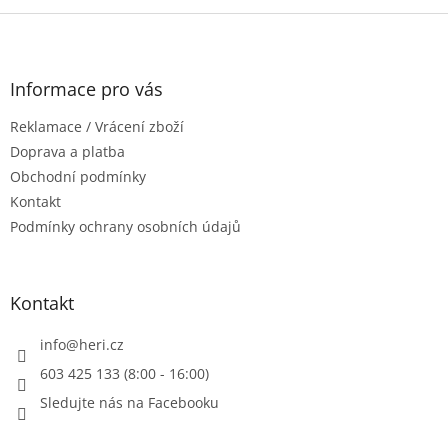
v
l
Z
á
á
d
p
a
a
Informace pro vás
c
t
í
Reklamace / Vrácení zboží
í
p
r
Doprava a platba
v
Obchodní podmínky
k
Kontakt
y
Podmínky ochrany osobních údajů
v
ý
p
i
Kontakt
s
u
info
@
heri.cz
603 425 133 (8:00 - 16:00)
Sledujte nás na Facebooku