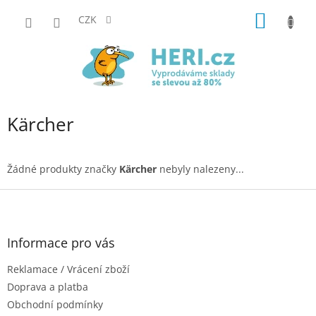
Přejít
NÁKUP
na
CZK
obsah
KOŠÍK
Kärcher
Žádné produkty značky
Kärcher
nebyly nalezeny...
Z
á
p
a
Informace pro vás
t
Reklamace / Vrácení zboží
í
Doprava a platba
Obchodní podmínky