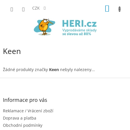
Přejít
NÁKUP
na
CZK
obsah
KOŠÍK
Keen
Žádné produkty značky
Keen
nebyly nalezeny...
Z
á
p
a
Informace pro vás
t
Reklamace / Vrácení zboží
í
Doprava a platba
Obchodní podmínky