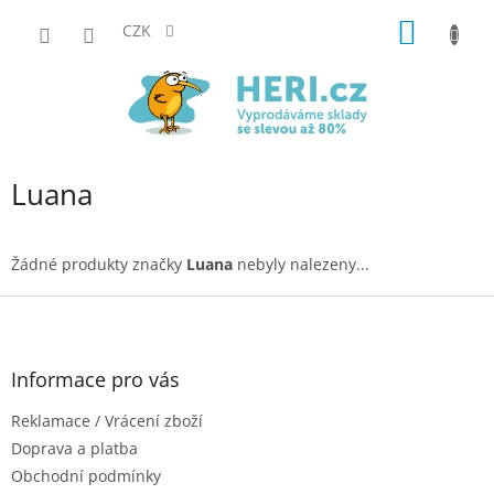
Přejít
NÁKUP
na
CZK
obsah
KOŠÍK
Luana
Žádné produkty značky
Luana
nebyly nalezeny...
Z
á
p
a
Informace pro vás
t
Reklamace / Vrácení zboží
í
Doprava a platba
Obchodní podmínky