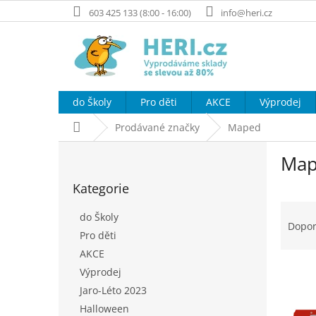
Přejít
603 425 133 (8:00 - 16:00)
info@heri.cz
na
obsah
do Školy
Pro děti
AKCE
Výprodej
Domů
Prodávané značky
Maped
P
Ma
o
Přeskočit
s
Kategorie
kategorie
t
Ř
r
do Školy
a
a
Dopo
Pro děti
z
n
e
AKCE
n
V
n
í
Výprodej
ý
í
p
Jaro-Léto 2023
p
p
a
Halloween