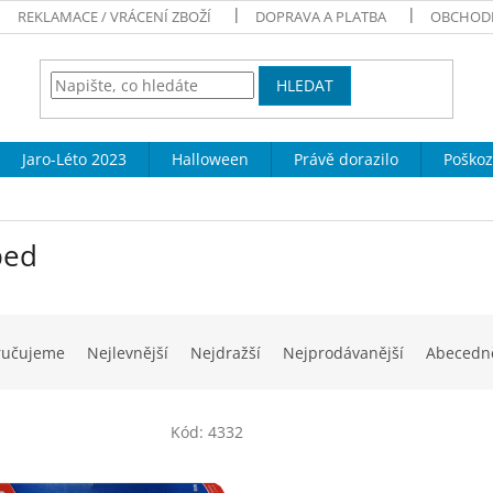
REKLAMACE / VRÁCENÍ ZBOŽÍ
DOPRAVA A PLATBA
OBCHOD
HLEDAT
Jaro-Léto 2023
Halloween
Právě dorazilo
Poškoz
ped
ručujeme
Nejlevnější
Nejdražší
Nejprodávanější
Abecedn
Kód:
4332