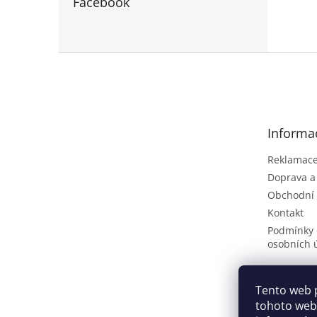
Facebook
Z
á
p
a
t
Informa
í
Reklamace 
Doprava a
Obchodní
Kontakt
Podmínky 
osobních 
Tento web 
tohoto webu