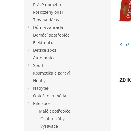
i
r
n
Právě dorazilo
s
o
e
p
Poškozený obal
d
l
r
u
Tipy na dárky
o
k
Dům a zahrada
d
t
Domácí spotřebiče
u
ů
Elektronika
k
Kruž
Dětské zboží
t
ů
Auto-moto
Sport
Kosmetika a zdraví
20 K
Hobby
Nábytek
Oblečení a móda
Bílé zboží
Malé spotřebiče
Osobní váhy
Vysavače