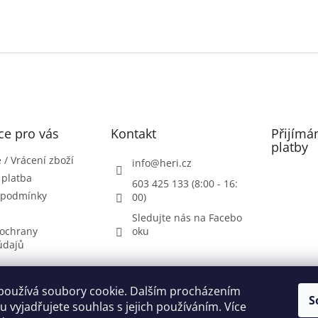
ce pro vás
Kontakt
Přijímá
platby
/ Vrácení zboží
info
@
heri.cz
 platba
603 425 133 (8:00 - 16:
 podmínky
00)
Sledujte nás na Facebo
ochrany
oku
údajů
používá soubory cookie. Dalším procházením
S
 vyjadřujete souhlas s jejich používáním. Více
Patička