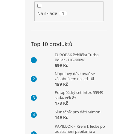
Na skladě
1
Top 10 produktů
EUROBAK žehlička Turbo
Boiler - HG-660W
599 Kč
Nápojový dávkovač se
zásobníkem na led 10l
159 Kč
Potápěčský set Intex 55949
sada, věk 8+
178 Kč
Slunečník pro děti Mimoni
149 Kč
PAPILLOR – Krém k léčbě po
odstranění papilomů a