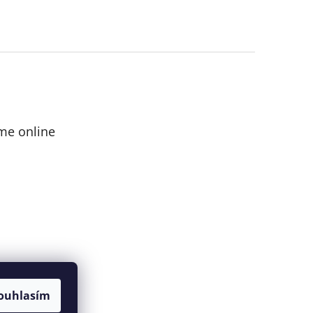
me online
ouhlasím