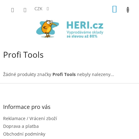
Přejít
NÁKUP
na
CZK
obsah
KOŠÍK
Profi Tools
Žádné produkty značky
Profi Tools
nebyly nalezeny...
Z
á
p
a
Informace pro vás
t
Reklamace / Vrácení zboží
í
Doprava a platba
Obchodní podmínky