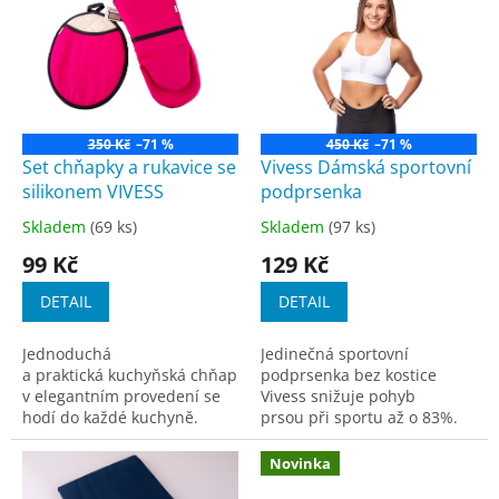
r
p
o
i
d
s
u
p
k
r
t
o
ů
350 Kč
–71 %
450 Kč
–71 %
d
Set chňapky a rukavice se
Vivess Dámská sportovní
u
silikonem VIVESS
podprsenka
k
Skladem
(69 ks)
Skladem
(97 ks)
Průměrné
Průměrné
t
hodnocení
hodnocení
99 Kč
129 Kč
ů
produktu
produktu
je
je
DETAIL
DETAIL
3,7
3,9
z
z
Jednoduchá
Jedinečná sportovní
5
5
a praktická kuchyňská chňapka Vivess
podprsenka bez kostice
hvězdiček.
hvězdiček.
v elegantním provedení se
Vivess snižuje pohyb
hodí do každé kuchyně.
prsou při sportu až o 83%.
Vnitřní vrstva je vyrobena...
Podprsenka je jemně
vyztužená a je vhodná...
Novinka