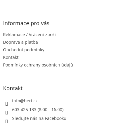
l
Z
á
á
d
p
a
a
Informace pro vás
c
t
í
Reklamace / Vrácení zboží
í
p
r
Doprava a platba
v
Obchodní podmínky
k
Kontakt
y
Podmínky ochrany osobních údajů
v
ý
p
i
Kontakt
s
u
info
@
heri.cz
603 425 133 (8:00 - 16:00)
Sledujte nás na Facebooku