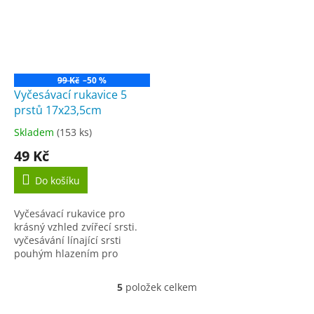
99 Kč
–50 %
Vyčesávací rukavice 5
prstů 17x23,5cm
Skladem
(153 ks)
Průměrné
hodnocení
49 Kč
produktu
je
Do košíku
4,0
z
Vyčesávací rukavice pro
5
krásný vzhled zvířecí srsti.
hvězdiček.
vyčesávání línající srsti
pouhým hlazením pro
odstranění volné odumřelé
srsti i prachu hladká strana
5
položek celkem
O
k zachycení...
v