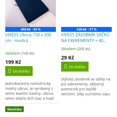
490 Kč
–59 %
129 Kč
–77 %
VIVESS Ubrus 150 x 200
VIVESS ZÁSOBNÍK SÁČKŮ
cm - modrá
NA EXKREMENTY + 40
sáčků
Skladem
(205 ks)
Průměrné
Skladem
(160 ks)
hodnocení
29 Kč
produktu
199 Kč
je
Do košíku
4,5
Do košíku
z
Stylový zásobník se sáčky na
5
Jednobarevný námořnicky
psí exkrementy. Výborný
hvězdiček.
modrý ubrus. Je vyrobený z
pomocník pro každé
velmi kvalitní bavlny. Ubrus
venčení. Díky suchému zipu
velmi dobře drží tvar a hodí
snadné a rychlé připnutí na
se na jakýkoliv stůl. Hodí se
vodítko, obojek, tašce nebo
do domácnosti,...
jednoduše a rychle...
Novinka