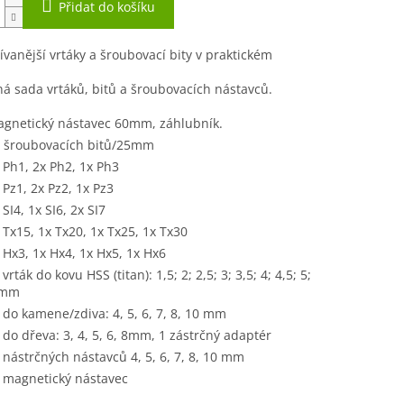
Přidat do košíku
vanější vrtáky a šroubovací bity v praktickém
lná sada vrtáků, bitů a šroubovacích nástavců.
gnetický nástavec 60mm, záhlubník.
 šroubovacích bitů/25mm
 Ph1, 2x Ph2, 1x Ph3
 Pz1, 2x Pz2, 1x Pz3
 SI4, 1x SI6, 2x SI7
 Tx15, 1x Tx20, 1x Tx25, 1x Tx30
 Hx3, 1x Hx4, 1x Hx5, 1x Hx6
 vrták do kovu HSS (titan): 1,5; 2; 2,5; 3; 3,5; 4; 4,5; 5;
 mm
 do kamene/zdiva: 4, 5, 6, 7, 8, 10 mm
 do dřeva: 3, 4, 5, 6, 8mm, 1 zástrčný adaptér
 nástrčných nástavců 4, 5, 6, 7, 8, 10 mm
 magnetický nástavec