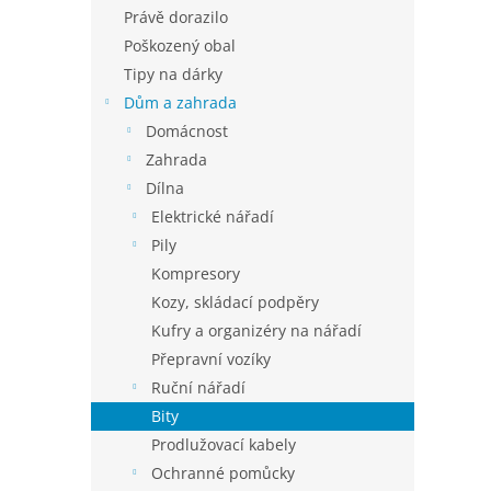
n
Právě dorazilo
e
Poškozený obal
l
Tipy na dárky
Dům a zahrada
Domácnost
Zahrada
Dílna
Elektrické nářadí
Pily
Kompresory
Kozy, skládací podpěry
Kufry a organizéry na nářadí
Přepravní vozíky
Ruční nářadí
Bity
Prodlužovací kabely
Ochranné pomůcky