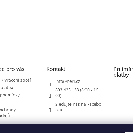
ce pro vás
Kontakt
Přijímá
platby
/ Vrácení zboží
info
@
heri.cz
 platba
603 425 133 (8:00 - 16:
 podmínky
00)
Sledujte nás na Facebo
ochrany
oku
údajů