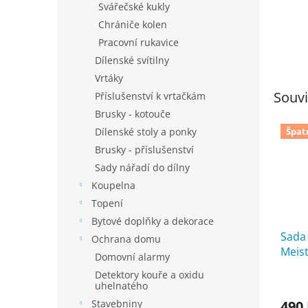
Svářečské kukly
Chrániče kolen
Pracovní rukavice
Dílenské svítilny
Vrtáky
Souvi
Příslušenství k vrtačkám
Brusky - kotouče
Špat
Dílenské stoly a ponky
Brusky - příslušenství
Sady nářadí do dílny
Koupelna
Topení
Bytové doplňky a dekorace
Sada
Ochrana domu
Meist
Domovní alarmy
Detektory kouře a oxidu
Prům
uhelnatého
hodno
Stavebniny
490
produ