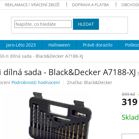
REKLAMACE / VRÁCENÍ ZBOŽÍ
DOPRAVA A PLATBA
OBCHOD
HLEDAT
Jaro-Léto 2023
Halloween
Právě dorazilo
Poškoz
50-ti dílná sada - Black&Decker A7188-XJ
i dílná sada - Black&Decker A7188-XJ
né
ocení
Podrobnosti hodnocení
Značka:
Black&Decker
ení
tu
399 Kč
319
Měrná
Skla
cena:
ek.