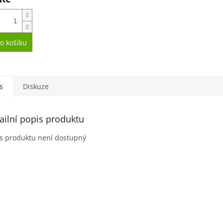
o košíku
iček.
s
Diskuze
ailní popis produktu
s produktu není dostupný