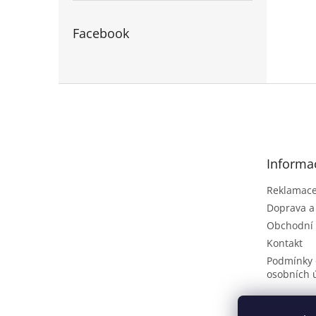
Facebook
Z
á
p
a
t
Informa
í
Reklamace 
Doprava a
Obchodní
Kontakt
Podmínky 
osobních 