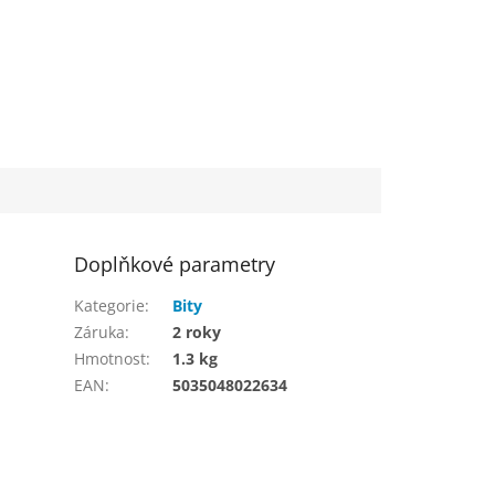
Doplňkové parametry
Kategorie
:
Bity
Záruka
:
2 roky
Hmotnost
:
1.3 kg
EAN
:
5035048022634