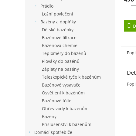
je
Prádlo
3,0
Ložní povlečení
z
Bazény a doplňky
5
D
hvězd
Dětské bazénky
Bazénové filtrace
Bazénová chemie
Popi
Teploměry do bazénů
Plováky do bazénů
Záplaty na bazény
Det
Teleskopické tyče k bazénům
Popi
Bazénové vysavače
Osvětlení k bazénům
Bazénové fólie
Ohřev vody k bazénům
Bazény
Příslušenství k bazénům
Domácí spotřebiče