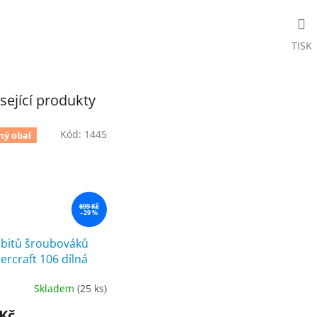
TISK
sející produkty
Kód:
1445
ný obal
699 Kč
–29 %
 bitů šroubováků
ercraft 106 dílná
Skladem
(25 ks)
ěrné
cení
 Kč
ktu