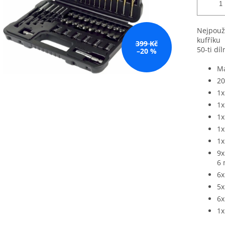
Nejpouží
kufříku
399 Kč
50-ti dí
–20 %
Ma
20
1x
1x
1x
1x
1x
9x
6
6x
5x
6x
1x