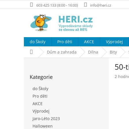
Přejít
603 425 133 (8:00 - 16:00)
info@heri.cz
na
obsah
do Školy
Pro děti
AKCE
Výprodej
Domů
Dům a zahrada
Dílna
Bity
P
50-t
o
Přeskočit
s
Kategorie
Průměr
2 hodn
kategorie
t
hodnoc
r
produk
do Školy
a
je
Pro děti
n
4,5
AKCE
z
n
5
í
Výprodej
hvězdič
p
Jaro-Léto 2023
a
Halloween