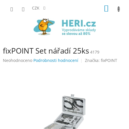
Přejít
NÁKUP
na
CZK
obsah
KOŠÍK
fixPOINT Set nářadí 25ks
4179
Průměrné
Neohodnoceno
Podrobnosti hodnocení
Značka:
fixPOINT
hodnocení
produktu
je
0,0
z
5
hvězdiček.