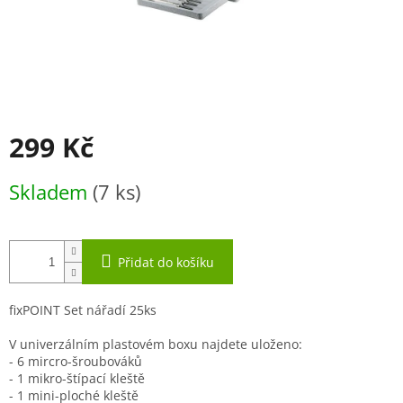
299 Kč
Měrná
Skladem
(7 ks)
cena:
Přidat do košíku
fixPOINT Set nářadí 25ks
V univerzálním plastovém boxu najdete uloženo:
- 6 mircro-šroubováků
- 1 mikro-štípací kleště
- 1 mini-ploché kleště