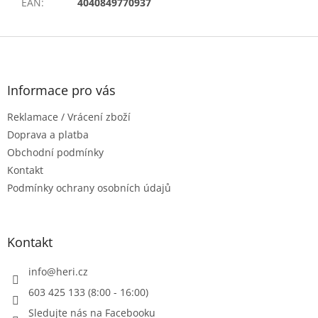
EAN
:
4040849770937
Z
á
p
a
Informace pro vás
t
Reklamace / Vrácení zboží
í
Doprava a platba
Obchodní podmínky
Kontakt
Podmínky ochrany osobních údajů
Kontakt
info
@
heri.cz
603 425 133 (8:00 - 16:00)
Sledujte nás na Facebooku