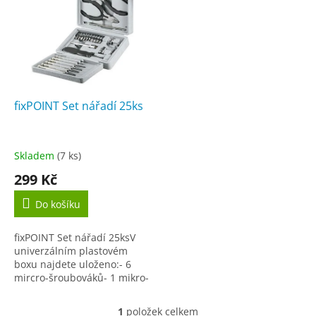
r
p
o
i
d
s
u
p
k
r
t
o
ů
d
fixPOINT Set nářadí 25ks
u
k
t
Skladem
(7 ks)
ů
299 Kč
Do košíku
fixPOINT Set nářadí 25ksV
univerzálním plastovém
boxu najdete uloženo:- 6
mircro-šroubováků- 1 mikro-
štípací kleště- 1 mini-ploché
kleště- 1 bit šroubovák s
1
položek celkem