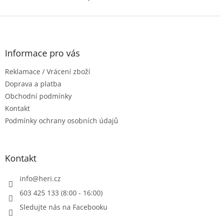
O
prodloužením- 10...
v
l
Z
á
á
d
p
a
a
Informace pro vás
c
t
í
Reklamace / Vrácení zboží
í
p
r
Doprava a platba
v
Obchodní podmínky
k
Kontakt
y
Podmínky ochrany osobních údajů
v
ý
p
i
Kontakt
s
u
info
@
heri.cz
603 425 133 (8:00 - 16:00)
Sledujte nás na Facebooku