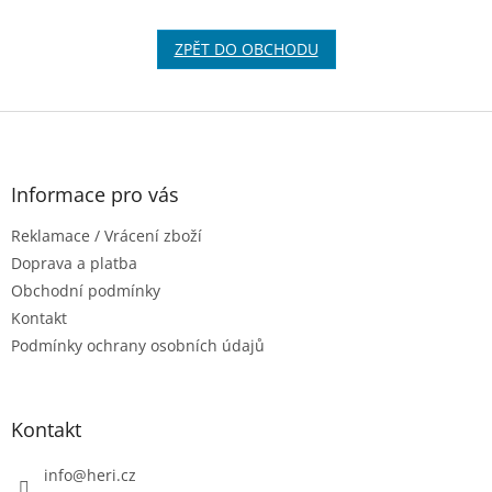
ZPĚT DO OBCHODU
Z
á
p
a
Informace pro vás
t
Reklamace / Vrácení zboží
í
Doprava a platba
Obchodní podmínky
Kontakt
Podmínky ochrany osobních údajů
Kontakt
info
@
heri.cz