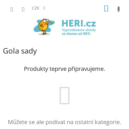
Přejít
NÁKUP
na
CZK
obsah
KOŠÍK
Gola sady
Produkty teprve připravujeme.
Můžete se ale podívat na ostatní kategorie.