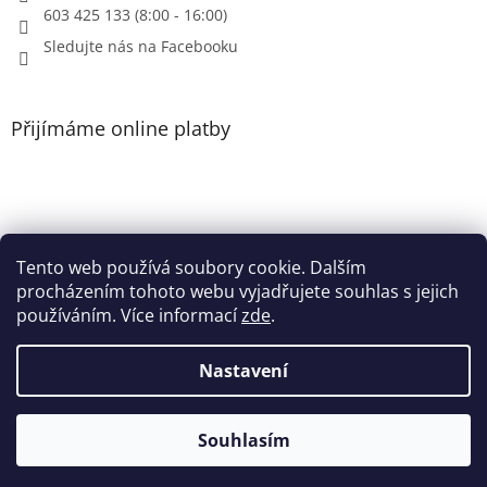
603 425 133 (8:00 - 16:00)
Sledujte nás na Facebooku
Přijímáme online platby
Tento web používá soubory cookie. Dalším
Patička
procházením tohoto webu vyjadřujete souhlas s jejich
používáním. Více informací
zde
.
Nastavení
Vytvořil Shoptet
Souhlasím
Copyright 2026
Heri.cz
. Všechna práva vyhrazena.